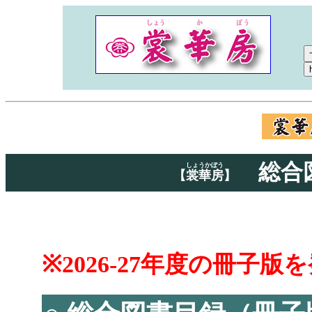
総合
しょうかぼう
【
裳華房
】
※2026-27年度の冊子