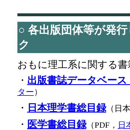
○
各出版団体等が発行
ク
おもに理工系に関する書
・
出版書誌データベース（B
ター
）
・
日本理学書総目録
（日
・
医学書総目録
（PDF，
日