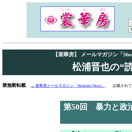
【裳華房】 メールマガジン「Shok
松浦晋也の“
禁無断転載
→ 裳華房メールマガジン「Shokabo-News」
記載されてい
第50回 暴力と