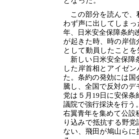
となった。
この部分を読んで、
わず声に出してしまった
年、日米安全保障条約
が起きた時、時の岸信
として動員したことを
新しい日米安全保障条約
した岸首相とアイゼン
た。条約の発効には国
騰し、全国で反対のデ
党は５月19日に安保条
議院で強行採決を行う
右翼青年を集めて公設
り込みで抵抗する野党
ない、飛田が鳩山らに