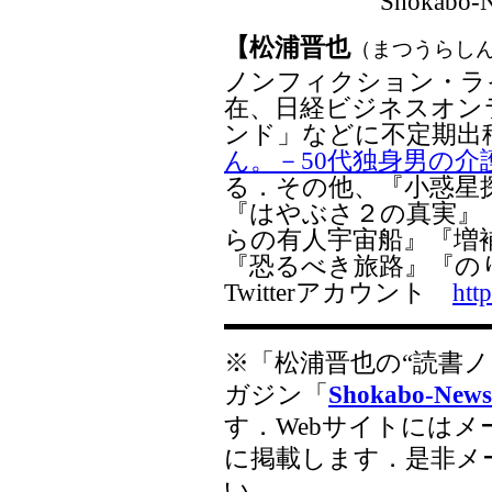
Shokabo
【
松浦晋也
（まつうらし
ノンフィクション・ライ
在、日経ビジネスオンラ
ンド」などに不定期出
ん。－50代独身男の介
る．その他、『小惑星
『はやぶさ２の真実』
らの有人宇宙船』『増
『恐るべき旅路』『の
Twitterアカウント
htt
※「松浦晋也の“読書
ガジン「
Shokabo-News
す．Webサイトには
に掲載します．是非メ
い．