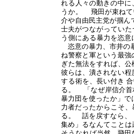
れる人々の動きの中に
うか。 飛田が束ねて
介や自由民主党が掴ん
士夫がつながっていた
う側にある暴力を恣意
恣意の暴力、市井の暴
ね警察と軍という最強
ぎた無法をすれば、公
彼らは、潰されない程
する術を、長い付き 
る。 「なぜ岸信介首
暴力団を使ったか」で
力者だったからこそ、
る。 話を戻すなら、
集め」るなんてことは
そうなれば当然、飛田