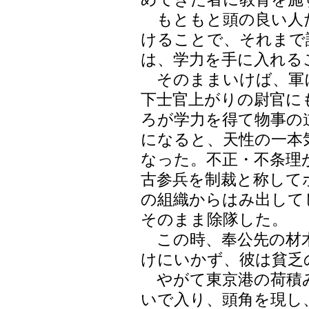
もともと頭の良い人
けることで、それまで
は、学力を手に入れる
そのままいけば、軍
下士官上がりの尉官に
ろが学力を得て物事の
になると、天性の一本
なった。不正・不条理
古参兵を制裁と称して
の組織からはみ出して
そのまま除隊した。
この時、奉公先の材
けにいかず、彼は貧乏
やがて東京港の荷積
いで入り、頭角を現し、