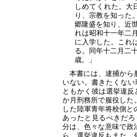
しめてくれた。大
り、宗教を知った
郷隆盛を知り、近
れは昭和十一年二
に入学した。これ
る。同年十二月二
歳。」
本書には、逮捕から
いない。書きたくない
ともかく彼は選挙違反
か月刑務所で服役した
した陸軍青年将校側と
あったと見るべきだろ
分は、色々な意味で政
ら。選挙違反もまた、