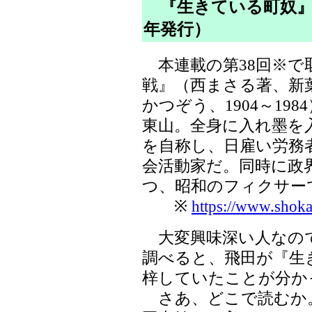
『生きている町奴』（
年発行）
本連載の第38回※で
戦』（西まさる著、新
かつぞう、1904～19
東山。全身に入れ墨を
を自称し、日雇い労務
会活動家だ。同時に政
つ、昭和のフィクサー
※
https://www.shoka
大変興味深い人なの
調べると、飛田が『生
梓していたことが分か
さあ、どこで読むか