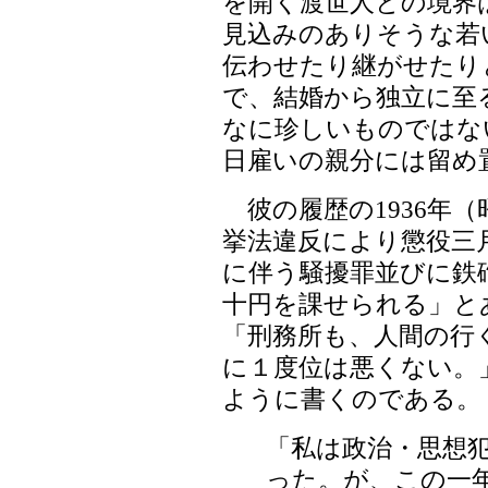
を開く渡世人との境界
見込みのありそうな若
伝わせたり継がせたり
で、結婚から独立に至
なに珍しいものではな
日雇いの親分には留め
彼の履歴の1936年（
挙法違反により懲役三
に伴う騒擾罪並びに鉄
十円を課せられる」と
「刑務所も、人間の行
に１度位は悪くない。
ように書くのである。
「私は政治・思想
った。が、この一