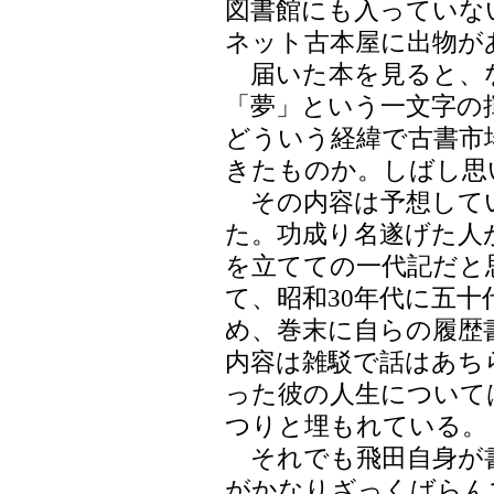
図書館にも入っていな
ネット古本屋に出物が
届いた本を見ると、
「夢」という一文字の
どういう経緯で古書市
きたものか。しばし思
その内容は予想して
た。功成り名遂げた人
を立てての一代記だと
て、昭和30年代に五
め、巻末に自らの履歴
内容は雑駁で話はあち
った彼の人生について
つりと埋もれている。
それでも飛田自身が
がかなりざっくばらん