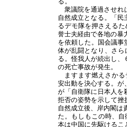
る。
衆議院を通過させれ
自然成立となる。「民
るデモ隊を押さえるた
誉士夫経由で各地の暴
を依頼した。国会議事
体が乱闘となり、さら
る。怪我人が続出し、
の死亡事故が発生。
ますます燃えさかる
安出動を決心する。が
が「自衛隊に日本人を
拒否の姿勢を示して挫
自然成立後、岸内閣は
た。もしもこの時、自
本は中国に先駆けるこ