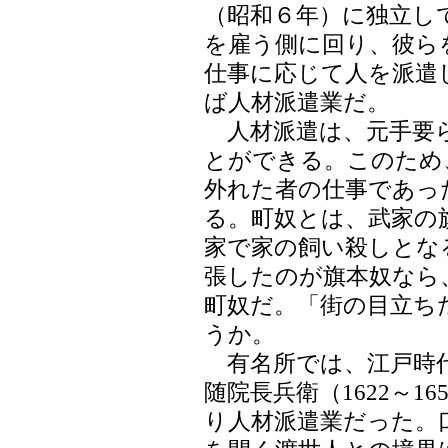
（昭和６年）に独立し
を雇う側に回り、彼ら
仕事に応じて人を派遣
ば人材派遣業だ。
人材派遣は、元手要ら
とができる。このため
外れた者の仕事であっ
る。町奴とは、武家の
家で家の飼い殺しとな
張したのが旗本奴なら
町奴だ。「街の目立ち
うか。
有名所では、江戸時代
随院長兵衛（1622～1
り人材派遣業だった。