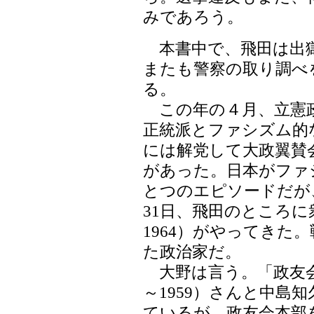
みであろう。
本書中で、飛田は出獄後
またも警察の取り調べ
る。
この年の４月、立憲政
正統派とファシズム的
には解党して大政翼賛
があった。日本がファ
とつのエピソードだが
31日、飛田のところに
1964）がやってきた
た政治家だ。
大野は言う。「政友会
～1959）さんと中島知
ているが、政友会本部