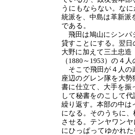
うにもならない。なに
統派を、中島は革新派
である。
飛田は鳩山にシンパ
貸すことにする。翌日
大野に加えて三土忠造（1
（1880～1953）の
そこで飛田が４人の
座辺のグレン隊を大勢
書に仕立て、大手を振
して秘書をのこして代
繰り返す。本部の中は
になる。そのうちに、
させる。テンヤワンヤ
にひっぱってゆかれた