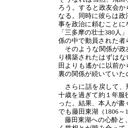
ろう。すると政友会か
なる。同時に彼らは政
事を政治に頼むことに
「三多摩の壮士380人
係の中で動員された者
そのような関係が政
り構築されたはずはな
田よりも遙かに以前か
裏の関係が続いていた
さらに話を戻して、
十歳を過ぎて約１年服
った。結果、本人が書
でも藤田東湖（1806～
藤田東湖への心酔と