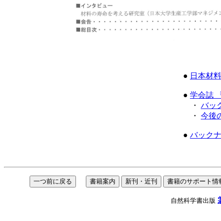
●
日本材
●
学会誌 
・
バッ
・
今後
●
バック
自然科学書出版