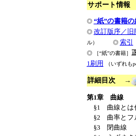
サポート情報
“紙”の書籍
◎
改訂版序／旧
◎
索引
ル）
◎
◎
［“紙”の書籍］
1刷用
（いずれもp
詳細目次
→
第1章 曲線
§1 曲線とは
§2 曲率とフ
§3 閉曲線