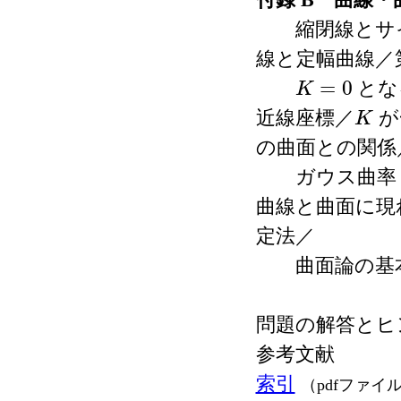
縮閉線とサイ
線と定幅曲線／
=
0
とな
K
K
=
0
近線座標／
が
K
K
の曲面との関係
ガウス曲
曲線と曲面に現
定法／
曲面論の基本
問題の解答とヒ
参考文献
索引
（pdfファイ