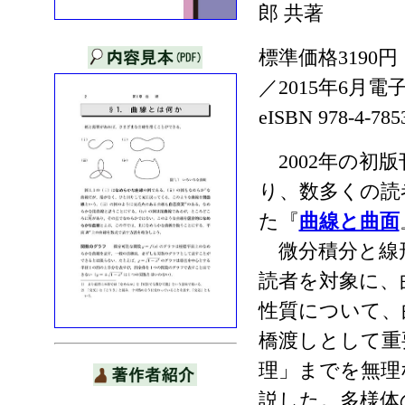
郎 共著
標準価格3190円
／2015年6月
eISBN 978-4-785
2002年の初版
り、数多くの読
た『
曲線と曲面
微分積分と線
読者を対象に、
性質について、
橋渡しとして重
理」までを無理
説した。多様体