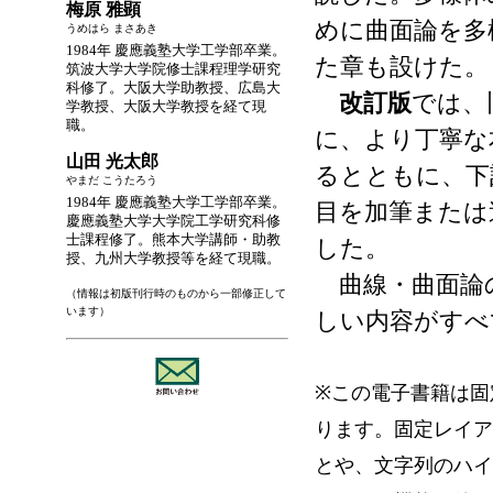
梅原 雅顕
めに曲面論を多
うめはら まさあき
1984年 慶應義塾大学工学部卒業。
た章も設けた。
筑波大学大学院修士課程理学研究
科修了。大阪大学助教授、広島大
改訂版
では、
学教授、大阪大学教授を経て現
職。
に、より丁寧な
山田 光太郎
るとともに、下
やまだ こうたろう
1984年 慶應義塾大学工学部卒業。
目を加筆または
慶應義塾大学大学院工学研究科修
士課程修了。熊本大学講師・助教
した。
授、九州大学教授等を経て現職。
曲線・曲面論
（情報は初版刊行時のものから一部修正して
います）
しい内容がすべ
※この電子書籍は固
ります。固定レイア
とや、文字列のハイ