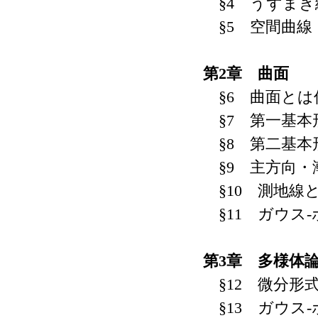
§4 うずまき
§5 空間曲線
第2章 曲面
§6 曲面とは
§7 第一基本
§8 第二基本
§9 主方向・
§10 測地線
§11 ガウス
第3章 多様体
§12 微分形
§13 ガウス