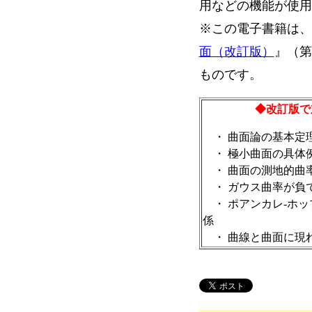
用などの機能が使用
※この電子書籍は、
面（改訂版）
』（第
ものです。
◆改訂版で
・ 曲面論の基本定
・ 極小曲面の具体
・ 曲面の測地的曲
・ ガウス曲率が負
・ ポアンカレ-ホッ
係
・ 曲線と曲面に現