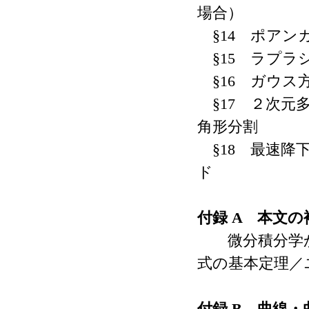
場合）
§14 ポアン
§15 ラプラ
§16 ガウス
§17 ２次元
角形分割
§18 最速降
ド
付録 A 本文の
微分積分学か
式の基本定理／
付録 B 曲線