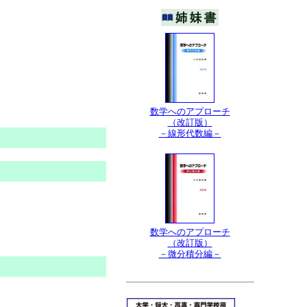
数学へのアプローチ
（改訂版）
－線形代数編－
数学へのアプローチ
（改訂版）
－微分積分編－