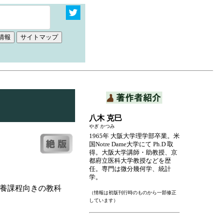
八木 克巳
やぎ かつみ
1965年 大阪大学理学部卒業。米
国Notre Dame大学にて Ph.D 取
得。大阪大学講師・助教授、京
都府立医科大学教授などを歴
任。専門は微分幾何学、統計
学。
養課程向きの教科
（情報は初版刊行時のものから一部修正
しています）