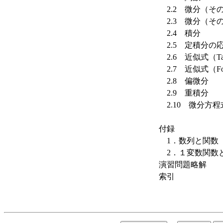
2.2 微分（そ
2.3 微分（そ
2.4 積分
2.5 定積分の
2.6 近似式（Ta
2.7 近似式（Fou
2.8 偏微分
2.9 重積分
2.10 微分方程
付録
1．数列と関数
2．１変数関数
演習問題略解
索引