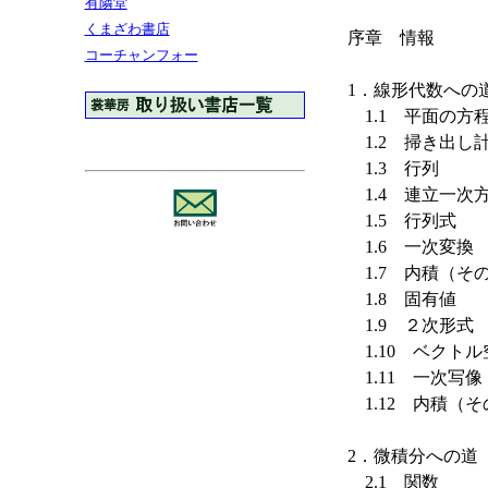
有隣堂
くまざわ書店
序章 情報
コーチャンフォー
1．線形代数への
1.1 平面の方
1.2 掃き出し
1.3 行列
1.4 連立一次
1.5 行列式
1.6 一次変換
1.7 内積（そ
1.8 固有値
1.9 ２次形式
1.10 ベクトル
1.11 一次写像
1.12 内積（そ
2．微積分への道
2.1 関数