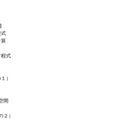
道
程式
計算
方程式
の１）
空間
の２）