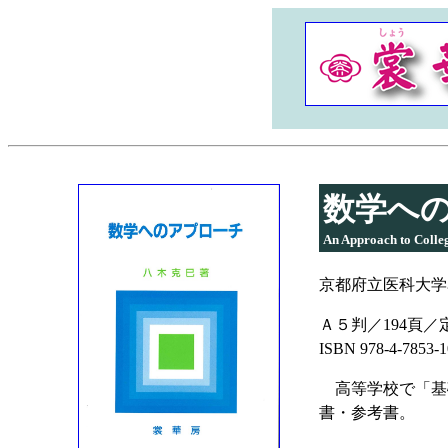
数学へ
An Approach to Colle
京都府立医科大学名
Ａ５判／194頁／定
ISBN 978-4-7853
高等学校で「基
書・参考書。