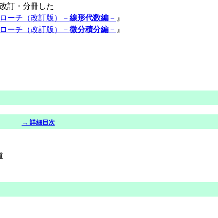
を改訂・分冊した
ローチ（改訂版）－
線形代数編
－
』
ローチ（改訂版）－
微分積分編
－
』
）
→ 詳細目次
道