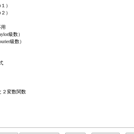
の１）
の２）
応用
ylor級数）
rier級数）
式
と２変数関数