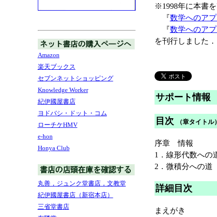
※1998年に本書
『
数学へのアプ
『
数学へのアプ
を刊行しました．
Amazon
楽天ブックス
セブンネットショッピング
Knowledge Worker
サポート情報
紀伊國屋書店
ヨドバシ・ドット・コム
目次
（章タイトル
ローチケHMV
e-hon
序章 情報
Honya Club
1．線形代数への
2．微積分への道
丸善，ジュンク堂書店，文教堂
詳細目次
紀伊國屋書店（新宿本店）
三省堂書店
まえがき