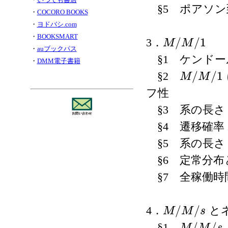
§5 ポアソン
・
COCORO BOOKS
・
ヨドバシ.com
・
BOOKSMART
/
/
1
3．
M
M
M
/
M
/
1
・
auブックパス
§1 ケンドー
・
DMM電子書籍
/
/
1
§2
M
M
M
/
M
/
1
フ性
§3 系の長
§4 遷移確率
§5 系の長さ
§6 定常分布
§7 全稼働時
/
/
4．
と
M
M
s
M
/
M
/
s
/
/
§1