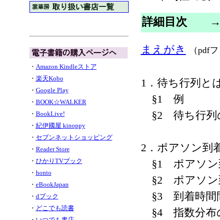
詳細目次
まえがき
（pdf
・
Amazon Kindleストア
・
楽天Kobo
1．待ち行列と
・
Google Play
§1 例
・
BOOK☆WALKER
§2 待ち行列
・
BookLive!
・
紀伊國屋 kinoppy
・
セブンネットショッピング
2．ポアソン到
・
Reader Store
・
ひかりTVブック
§1 ポアソン
・
honto
§2 ポアソン
・
eBookJapan
§3 到着時間
・
dブック
・
どこでも読書
§4 指数分布
・
いつでも書店