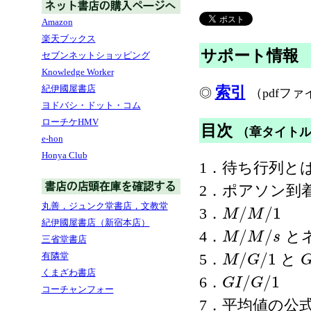
Amazon
楽天ブックス
サポート情報
セブンネットショッピング
Knowledge Worker
紀伊國屋書店
索引
◎
（pdfファ
ヨドバシ・ドット・コム
ローチケHMV
目次
（章タイト
e-hon
Honya Club
1．待ち行列と
2．ポアソン到
丸善，ジュンク堂書店，文教堂
/
/
1
3．
M
M
M
/
M
/
1
紀伊國屋書店（新宿本店）
/
/
4．
と
M
M
s
M
/
M
/
s
三省堂書店
/
/
1
有隣堂
5．
と
M
G
M
/
G
/
1
G
くまざわ書店
/
/
1
6．
G
I
G
G
I
/
G
/
1
コーチャンフォー
7．平均値の公