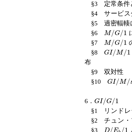
§3 定常条件
§4 サービス
§5 過密輻輳
/
/
1
§6
M
G
M
/
G
/
1
/
/
1
§7
M
G
M
/
G
/
1
/
/
1
§8
G
I
M
G
I
/
M
/
1
布
§9 双対性
/
/
§10
G
I
M
G
I
/
M
/
s
/
/
1
6．
G
I
G
G
I
/
G
/
1
§1 リンドレ
§2 チュン・
/
/
1
§3
D
E
D
/
E
k
/
1