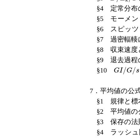
k
§4 定常分布
§5 モーメン
§6 スピッツ
§7 過密輻輳
§8 収束速度
§9 退去過程
/
/
§10
G
I
G
s
G
I
/
G
/
s
7．平均値の公
§1 規律と標
§2 平均値の
§3 保存の法
§4 ラッシュ