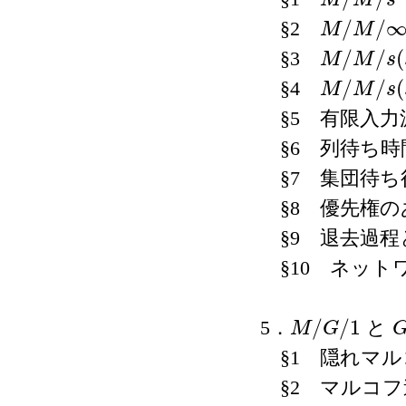
M
M
s
M
/
M
/
s
/
/
§2
M
M
M
/
M
/
∞
/
/
(
§3
M
M
s
M
/
M
/
s
(
s
)
/
/
(
§4
M
M
s
M
/
M
/
s
(
s
+
m
)
§5 有限入力
§6 列待ち時
§7 集団待ち
§8 優先権の
§9 退去過程
§10 ネット
/
/
1
5．
と
M
G
M
/
G
/
1
G
§1 隠れマル
§2 マルコフ