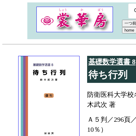
基礎数学選書 8
待ち行列
防衛医科大学校
木武次 著
Ａ５判／296頁／
10％）