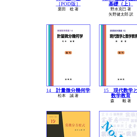
［POD版］
基礎（上）
栗田 稔 著
野水克巳 著
矢野健太郎 訳
14
計量微分幾何学
15
現代数学
数学教育
松本 誠 著
森 毅 著