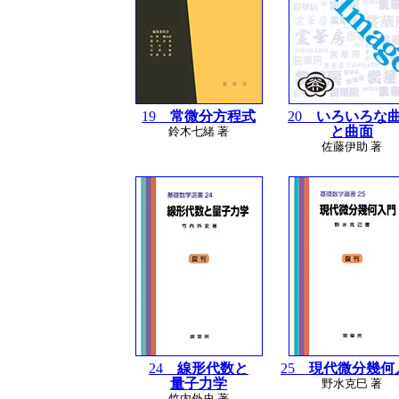
19
常微分方程式
20
いろいろな
と曲面
鈴木七緒 著
佐藤伊助 著
24
線形代数と
25
現代微分幾何
量子力学
野水克巳 著
竹内外史 著