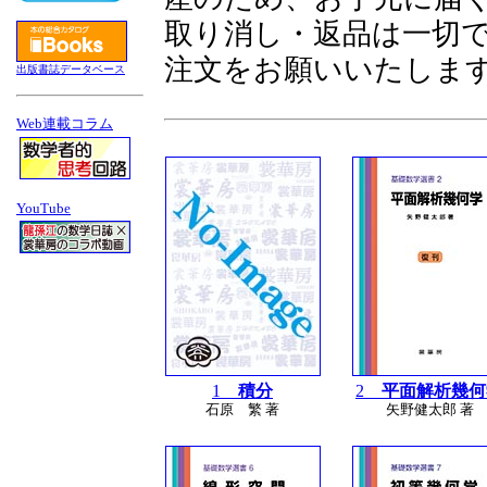
取り消し・返品は一切
注文をお願いいたしま
出版書誌データベース
Web連載コラム
YouTube
1
積分
2
平面解析幾何
石原 繁 著
矢野健太郎 著