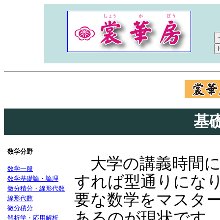
基
数学分野
大学の講義時間に
数学一般
すれば型通りにな
数学基礎論・論理
微分積分・線形代数
要な数学をマスタ
線形代数
微分積分
あるのが現状です
解析学・応用解析