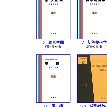
6
線形空間
7
初等幾何学
柴岡泰光 著
清宮俊雄 著
11
座 標
12A
線形代数