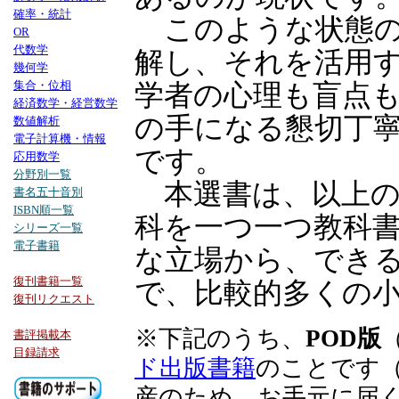
確率・統計
このような状態の
OR
代数学
解し、それを活用
幾何学
集合・位相
学者の心理も盲点
経済数学・経営数学
の手になる懇切丁
数値解析
電子計算機・情報
です。
応用数学
分野別一覧
本選書は、以上の
書名五十音別
ISBN順一覧
科を一つ一つ教科
シリーズ一覧
電子書籍
な立場から、でき
復刊書籍一覧
で、比較的多くの
復刊リクエスト
※下記のうち、
POD版
書評掲載本
目録請求
ド出版書籍
のことです（
産のため、お手元に届