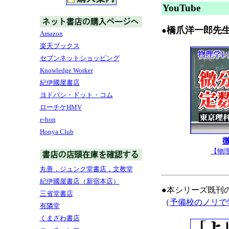
YouTube
橋爪洋一郎先
●
Amazon
楽天ブックス
セブンネットショッピング
Knowledge Worker
紀伊國屋書店
ヨドバシ・ドット・コム
ローチケHMV
e-hon
Honya Club
【物
丸善，ジュンク堂書店，文教堂
紀伊國屋書店（新宿本店）
●本シリーズ既刊
三省堂書店
（
予備校のノリで学
有隣堂
くまざわ書店