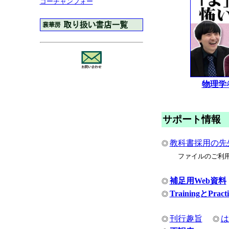
コーチャンフォー
物理学
サポート情報
教科書採用の先
◎
ファイルのご利
補足用Web資料
◎
TrainingとPra
◎
刊行趣旨
は
◎
◎