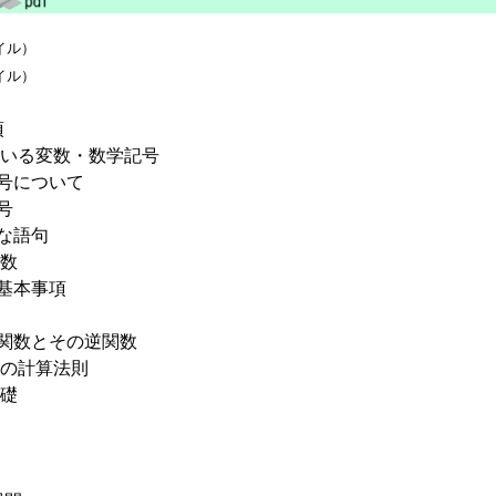
イル）
イル）
項
用いる変数・数学記号
記号について
号
な語句
関数
の基本事項
線関数とその逆関数
分の計算法則
基礎