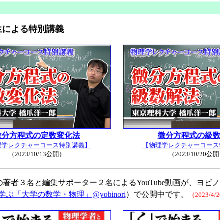
生による特別講義
微分方程式の定数変化法
微分方程式の級
理学レクチャーコース特別講義】
【物理学レクチャーコース
（2023/10/13公開）
（2023/10/20公
の著者３名と編集サポーター２名によるYouTube動画が、ヨビ
ぶ「大学の数学・物理」@yobinori
）で公開中です。
（2023/4/