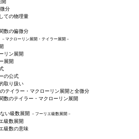
展開
偏微分
としての物理量
数関数の偏微分
開
－マクローリン展開・テイラー展開－
開
ローリン展開
ー展開
式
ラーの公式
論的取り扱い
数のテイラー・マクローリン展開と全微分
数関数のテイラー・マクローリン展開
はない級数展開
－フーリエ級数展開－
リエ級数展開
リエ級数の意味