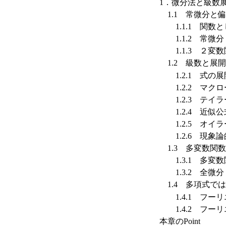
1．微分法と級数
1.1 常微分と
1.1.1 関数
1.1.2 常微分
1.1.3 ２変
1.2 級数と展
1.2.1 式の展
1.2.2 マク
1.2.3 テイラ
1.2.4 近似公
1.2.5 オイ
1.2.6 現象
1.3 多変数関
1.3.1 多変
1.3.2 全微分
1.4 多項式で
1.4.1 フー
1.4.2 フー
本章のPoint