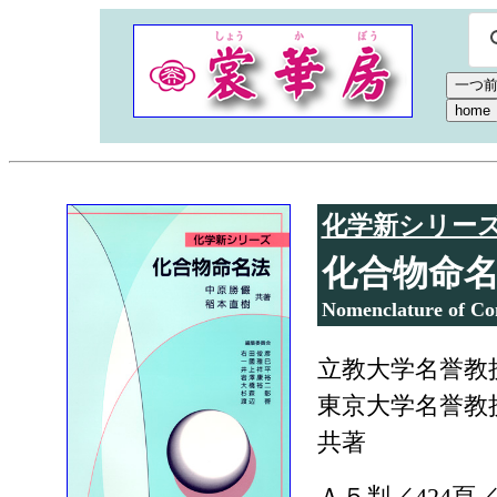
化学新シリー
化合物命
Nomenclature of C
立教大学名誉教
東京大学名誉教
共著
Ａ５判／424頁／