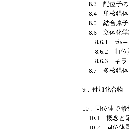
8.3 配位子
8.4 単核錯
8.5 結合原
8.6 立体化
−
8.6.1
c
i
s
c
i
s
−
8.6.2 順
8.6.3 キ
8.7 多核錯体
9．付加化合物
10．同位体で
10.1 概念と
10.2 同位体