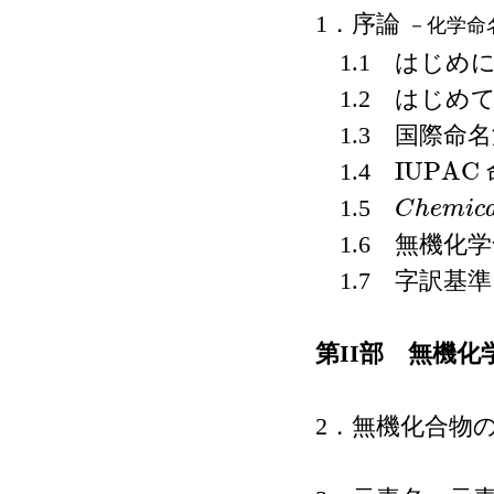
1．序論
－化学命
1.1 はじめ
1.2 はじめ
1.3 国際命
I
U
P
A
C
1.4
I
U
P
A
C
1.5
C
h
e
m
i
c
C
h
e
m
i
c
a
l
A
b
s
t
1.6 無機化
1.7 字訳基準
第II部 無機化
2．無機化合物