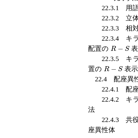
22.3.1 用
22.3.2 立
22.3.3 相
22.3.4 
−
配置の
表
R
S
R
−
S
22.3.5 
−
置の
表示
R
S
R
−
S
22.4 配座異
22.4.1 配
22.4.2 
法
22.4.3 
座異性体