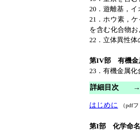
20．遊離基，イ
21．ホウ素，
を含む化合物お
22．立体異性体
第IV部 有機
23．有機金属化
詳細目次
はじめに
（pdf
第I部 化学命