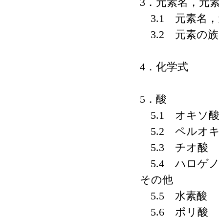
3．元素名，元
3.1 元素名
3.2 元素の族
4．化学式
5．酸
5.1 オキソ
5.2 ペルオ
5.3 チオ酸
5.4 ハロゲ
その他
5.5 水素酸
5.6 ポリ酸