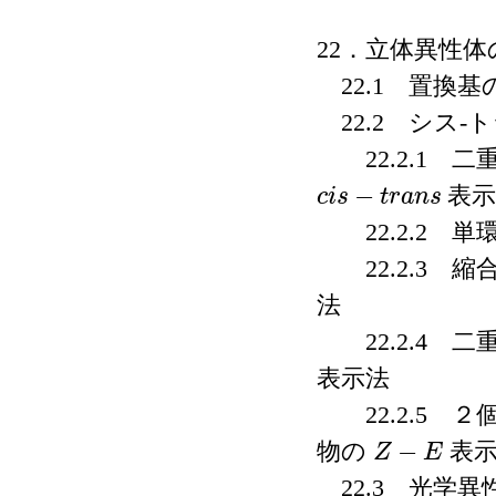
22．立体異性体
22.1 置換基
22.2 シス-
22.2.1 
−
表示
c
i
s
t
r
a
n
s
c
i
s
−
t
r
a
n
s
22.2.2 単
22.2.3 縮
法
22.2.4 
表示法
22.2.5 
−
物の
表示
Z
E
Z
−
E
22.3 光学異