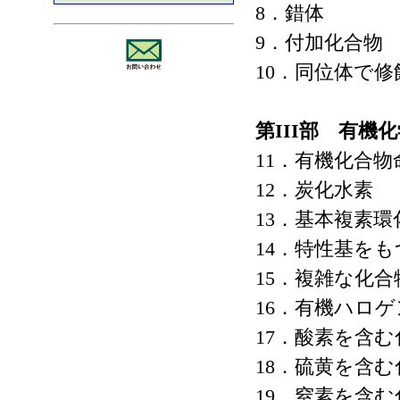
8．錯体
9．付加化合物
10．同位体で
第III部 有機
11．有機化合
12．炭化水素
13．基本複素環
14．特性基を
15．複雑な化
16．有機ハロ
17．酸素を含む
18．硫黄を含む
19．窒素を含む