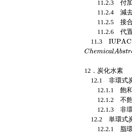
11.2.3 付
11.2.4 減
11.2.5 接
11.2.6 代
I
U
P
A
C
11.3
I
U
P
A
C
C
h
e
m
i
c
a
l
A
b
s
t
r
C
h
e
m
i
c
a
l
A
b
s
t
r
a
c
t
s
12．炭化水素
12.1 非環式
12.1.1 飽
12.1.2 不
12.1.3 非
12.2 単環式
12.2.1 脂