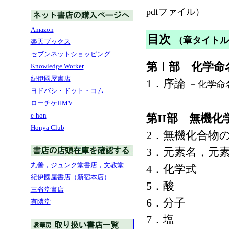
pdfファイル）
Amazon
目次
（章タイトル
楽天ブックス
セブンネットショッピング
第Ｉ部 化学命
Knowledge Worker
紀伊國屋書店
1．序論
－化学命
ヨドバシ・ドット・コム
ローチケHMV
e-hon
第II部 無機化
Honya Club
2．無機化合物
3．元素名，元
丸善，ジュンク堂書店，文教堂
4．化学式
紀伊國屋書店（新宿本店）
5．酸
三省堂書店
6．分子
有隣堂
7．塩