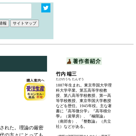
竹内 端三
たけのうち たんぞう
1887年生まれ。東京帝国大学理
科大学卒業。第五高等学校教
授、第八高等学校教授、第一高
等学校教授、東京帝国大学教授
などを歴任。1945年歿。主な著
書に『高等微分学』『高等積分
學』（裳華房）、『極限論』
（南郊舎）、『整数論』（共立
社）などがある。
行された。理論の厳密
代の方々にとっても