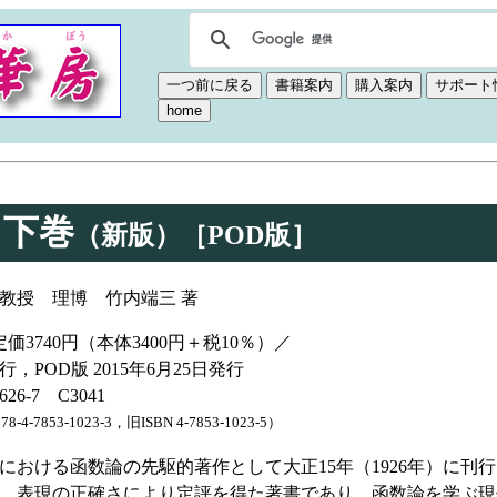
 下巻
（新版）［POD版］
教授 理博 竹内端三 著
価3740円（本体3400円＋税10％）／
発行，POD版 2015年6月25日発行
0626-7 C3041
4-7853-1023-3，旧ISBN 4-7853-1023-5）
おける函数論の先駆的著作として大正15年（1926年）に刊
、表現の正確さにより定評を得た著書であり、函数論を学ぶ現