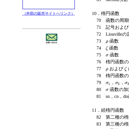
10．楕円函数
（外部の販売サイトへリンク）
70 函数の周期
71 記号および
72 Liouville
73
函数
ρ
ρ
74
函数
ζ
ζ
75
函数
σ
σ
76 楕円函数の
77
および
ρ
ζ
ρ
ζ
78 楕円函数の
79
，
，
σ
1
σ
2
σ
σ
σ
σ
1
2
80
函数の加
σ
σ
81 sn，cn，d
11．続楕円函数
82 第二種の楕
83 第三種の楕