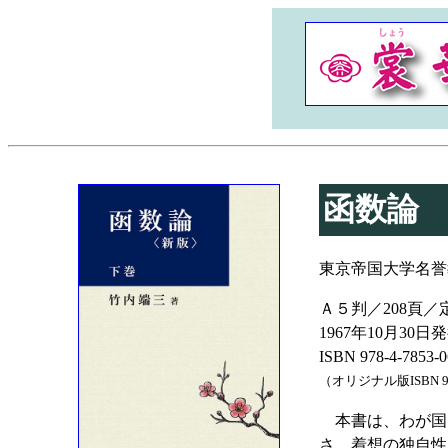
函数論
東京帝国大学名誉
Ａ５判／208頁／定
1967年10月30日
ISBN 978-4-7853-
（オリジナル版ISBN 978-
本書は、わが国に
さ、着想の独自性