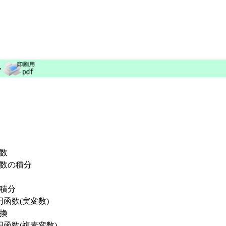
→
数
数の積分
積分
楕円函数(実変数)
変換
楕円函数(複素変数)