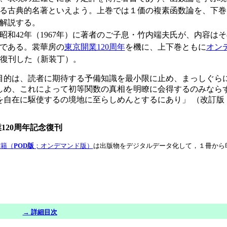
る古典的名著といえよう。上巻では１価の複素函数論を、下巻
解説する。
和42年（1967年）に著者のご子息・竹内端夫氏が、内容は
である。裳華房の
東京開業120周年
を機に、上下巻ともに
オン
復刊した（新装丁）。
的は、読者に期待する予備知識を最小限に止め、まっしぐら
しめ、これによって初等関数の真相を明瞭に会得するのみなら
を自在に駆使するの境地に至らしめんとするにあり」 （改訂版
120周年記念復刊
書籍（
POD版
；オンデマンド版）
は出版物をデジタルデータ化して，１冊から
）
→ 詳細目次