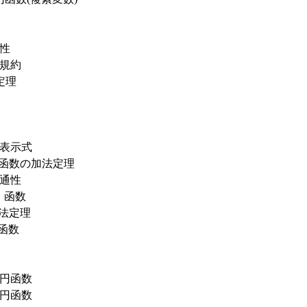
性
規約
の定理
表示式
函数の加法定理
通性
函数
3
3
法定理
n函数
円函数
円函数