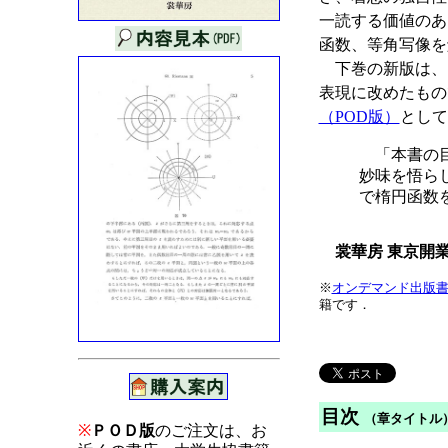
一読する価値のあ
函数、等角写像を
下巻の新版は、昭
表現に改めたもの
（POD版）
として
「本書の目
妙味を悟ら
で楕円函数
裳華房 東京開業
※
オンデマンド出版
籍です．
目次
（章タイトル
※
ＰＯＤ版
のご注文は、お