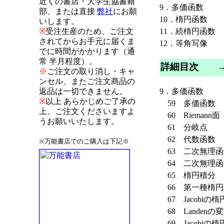
近くの書店・大学生協書籍
9．多価函数
部、または直接
弊社
にお願
10．楕円函数
いします。
11．続楕円函数
※
受注生産のため、ご注文
されてからお手元に届くま
12．等角写像
でに時間がかかります（通
常 半月程度）。
詳細目次
※
ご注文の取り消し・キャ
ンセル、またご注文商品の
返品は一切できません。
9．多価函数
※
以上 あらかじめご了承の
59 多価函数
上、ご注文くださいますよ
60 Riemann面
うお願いいたします。
61 分岐点
62 代数函数
※万能書店でのご購入は下記※
63 二次無理函
64 二次無理函
65 楕円積分
66 第一種楕円
67 Jacobiの
68 Landenの
69 Jacobiの