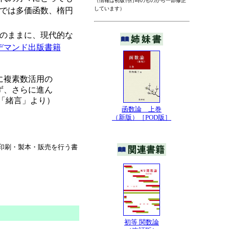
（情報は初版刊行時のものから一部修正
しています）
では多価函数、楕円
そのままに、現代的な
デマンド出版書籍
に複素数活用の
ず、さらに進ん
「緒言」より）
函数論 上巻
（新版）［POD版］
印刷・製本・販売を行う書
初等 関数論