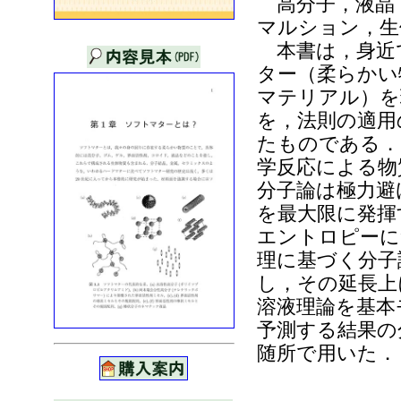
高分子，液晶
マルション，生
本書は，身近
ター（柔らかい
マテリアル）を
を，法則の適用
たものである．
学反応による物
分子論は極力避
を最大限に発揮
エントロピーに
理に基づく分子
し，その延長上
溶液理論を基本
予測する結果の
随所で用いた．