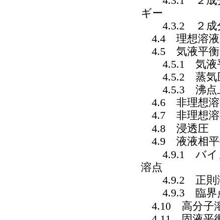
4.3.1 ２
ギー
4.3.2 ２
4.4 理想溶液
4.5 気液平衡
4.5.1 気
4.5.2 蒸
4.5.3 沸点
4.6 非理想
4.7 非理想
4.8 浸透圧
4.9 液液相
4.9.1 バ
溶点
4.9.2 正
4.9.3 臨
4.10 高分子
4.11 固液平