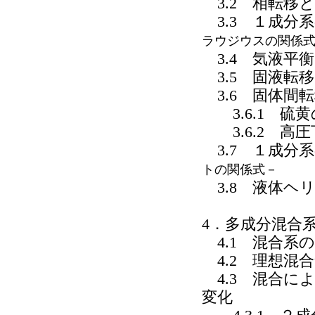
3.2 相転移
3.3 １成分
ラウジウスの関係
3.4 気液平
3.5 固液転移
3.6 固体間
3.6.1 硫
3.6.2 高
3.7 １成分
トの関係式－
3.8 液体ヘ
4．多成分混合
4.1 混合系
4.2 理想混
4.3 混合に
変化