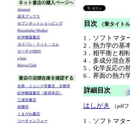
Amazon
楽天ブックス
目次
セブンネットショッピング
（章タイト
Knowledge Worker
1．ソフトマタ
紀伊國屋書店
2．熱力学の基
ヨドバシ・ドット・コム
ローチケHMV
3．相平衡と相
e-hon
4．多成分混合
Honya Club
5．化学反応の
6．界面の熱力
丸善，ジュンク堂書店，文教堂
詳細目次
紀伊國屋書店（新宿本店）
三省堂書店
はしがき
（pdf
有隣堂
くまざわ書店
1．ソフトマタ
コーチャンフォー