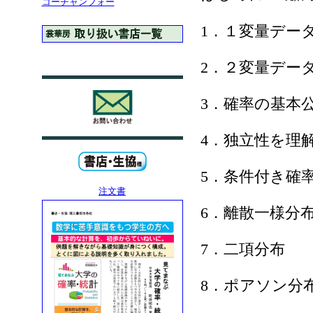
コーチャンフォー
1．１変量デー
2．２変量デー
3．確率の基本
4．独立性を理
5．条件付き確
注文書
6．離散一様分
7．二項分布
8．ポアソン分