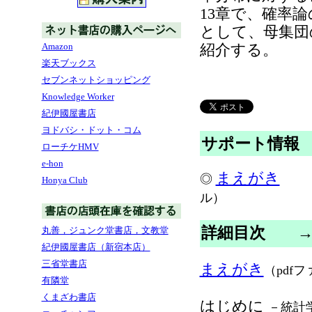
13章で、確率
として、母集団
Amazon
紹介する。
楽天ブックス
セブンネットショッピング
Knowledge Worker
紀伊國屋書店
ヨドバシ・ドット・コム
サポート情報
ローチケHMV
e-hon
まえがき
◎
Honya Club
ル）
詳細目次
丸善，ジュンク堂書店，文教堂
紀伊國屋書店（新宿本店）
三省堂書店
まえがき
（pdf
有隣堂
くまざわ書店
はじめに
－統計