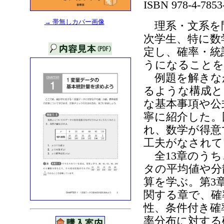
ISBN 978-4-7853
→ 帯無しカバー画像
理系・文系を
次学生、特に数
定し、確率・統
うになることを
例題を解きな
るような構成と
な基本事項や公
寧に紹介した。
れ、数学が得意
工夫がなされて
全13章のうち
タの平均値や分
算を学ぶ。第3
関する章で、確
性、条件付き確
率分布に対する