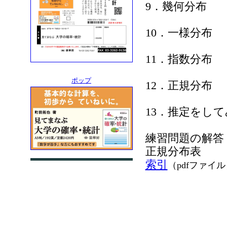
9．幾何分布
10．一様分布
11．指数分布
ポップ
12．正規分布
13．推定をし
練習問題の解答
正規分布表
索引
（pdfファイル