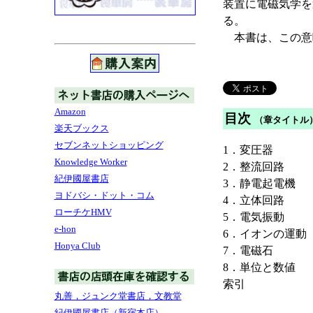
装置に電磁気学を
る。
本書は、この意
Amazon
目次
（章タイトル
楽天ブックス
セブンネットショッピング
1．変圧器
Knowledge Worker
2．整流回路
紀伊國屋書店
3．静電起電機
ヨドバシ・ドット・コム
4．立体回路
ローチケHMV
5．電気振動
e-hon
6．イオンの運動
Honya Club
7．電磁石
8．単位と数値
索引
丸善，ジュンク堂書店，文教堂
紀伊國屋書店（新宿本店）