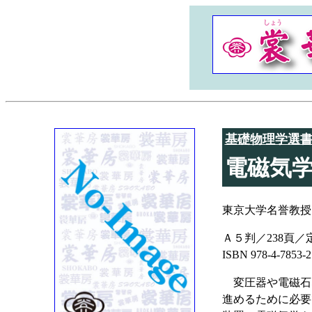
基礎物理学選書 
電磁気
東京大学名誉教授
Ａ５判／238頁／定
ISBN 978-4-7853
変圧器や電磁石
進めるために必要