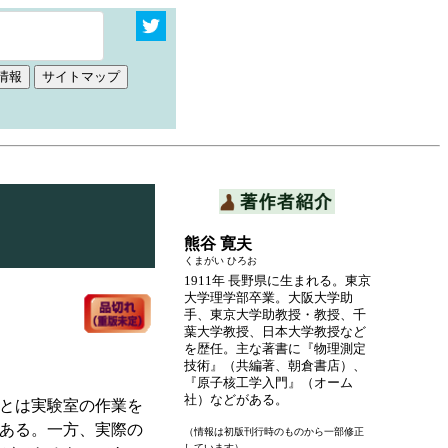
熊谷 寛夫
くまがい ひろお
1911年 長野県に生まれる。東京
大学理学部卒業。大阪大学助
手、東京大学助教授・教授、千
葉大学教授、日本大学教授など
を歴任。主な著書に『物理測定
技術』（共編著、朝倉書店）、
『原子核工学入門』（オーム
社）などがある。
とは実験室の作業を
ある。一方、実際の
（情報は初版刊行時のものから一部修正
しています）