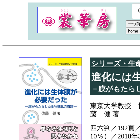
シリーズ・生
進化には
－膜がもたら
東京大学教授 
藤 健 著
四六判／192頁／
10％）／2018