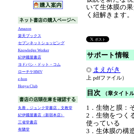
いて生体膜の果
く紐解きます。
Amazon
楽天ブックス
セブンネットショッピング
Knowledge Worker
サポート情報
紀伊國屋書店
ヨドバシ・ドット・コム
まえがき
◎
ローチケHMV
上 pdfファイル）
e-hon
Honya Club
目次
（章タイト
1．生物と膜：
丸善，ジュンク堂書店，文教堂
2．生物をつく
紀伊國屋書店（新宿本店）
使っている
三省堂書店
3．生体膜の構
有隣堂