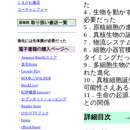
くまざわ書店
た
コーチャンフォー
4．生物を動か
必要だった
5．原核細胞の
6．真核生物の
7．物流システ
進化には生体膜が必要だった
8．細胞小器官
タイミングだっ
・
Amazon Kindleストア
9．多細胞生物
・
楽天Kobo
れた進化
・
Google Play
・
BOOK☆WALKER
10．真核細胞
・
BookLive!
可能性さえある
・
紀伊國屋 kinoppy
11．生命の起
・
セブンネットショッピング
との関係
・
Reader Store
・
ひかりTVブック
詳細目次
・
honto
・
eBookJapan