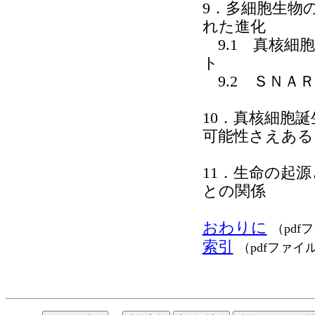
9．多細胞生物
れた進化
9.1 真核細
ト
9.2 ＳＮＡ
10．真核細胞
可能性さえある
11．生命の起
との関係
おわりに
（pdf
索引
（pdfファイ