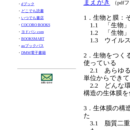
まえがき
（pdf
・
dブック
・
どこでも読書
1．生物と膜：
・
いつでも書店
1.1 「生物
・
COCORO BOOKS
1.2 「生物
・
ヨドバシ.com
・
BOOKSMART
1.3 ウイル
・
auブックパス
・
DMM電子書籍
2．生物をつく
使っている
2.1 あらゆ
単位からできて
2.2 どんな
構造の生体膜を
3．生体膜の構
た
3.1 脂質二