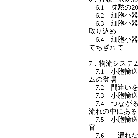
6.1 沈黙の2
6.2 細胞小
6.3 細胞小
取り込め
6.4 細胞小
てちぎれて
7．物流システ
7.1 小胞輸
ムの登場
7.2 間違い
7.3 小胞輸
7.4 つなが
流れの中にある
7.5 小胞輸
官
7.6 「漏れ