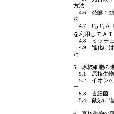
方法
4.6 発酵：
法
4.7 F
F
Ａ
O
1
を利用してＡＴ
4.8 ミッチ
4.9 進化に
た
5．原核細胞の
5.1 原核生
5.2 イオン
ー」
5.3 古細菌
5.4 微妙に
6．真核生物の