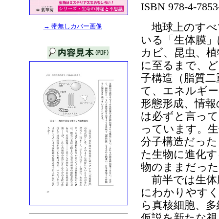
ISBN 978-4-785
地球上のすべ
→ 帯無しカバー画像
いる「生体膜」
カビ、昆虫、植
に至るまで、ど
子構造（脂質二
て、エネルギー
形態形成、情報
は必ずと言って
っています。生
分子構造だった
た生物に進化す
物のままだった
前半では生体
にわかりやすく
ら真核細胞、多
仮説を新たな視