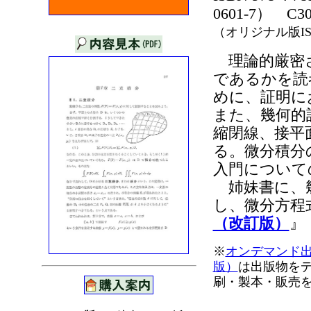
0601-7） C30
（オリジナル版
I
理論的厳密
であるかを読
めに、証明に
また、幾何的
縮閉線、接平
る。微分積分
入門について
姉妹書に、幾
し、微分方程
（改訂版）
』
※
オンデマンド
版）
は出版物を
刷・製本・販売