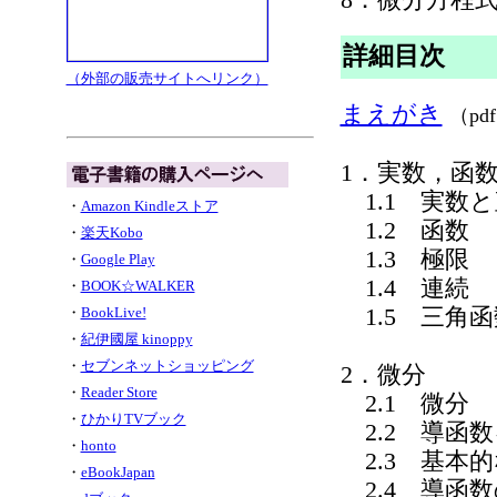
詳細目次
（外部の販売サイトへリンク）
まえがき
（p
1．実数，函
1.1 実数
・
Amazon Kindleストア
1.2 函数
・
楽天Kobo
1.3 極限
・
Google Play
1.4 連続
・
BOOK☆WALKER
1.5 三角
・
BookLive!
・
紀伊國屋 kinoppy
・
セブンネットショッピング
2．微分
・
Reader Store
2.1 微分
・
ひかりTVブック
2.2 導函
・
honto
2.3 基本
・
eBookJapan
2.4 導函