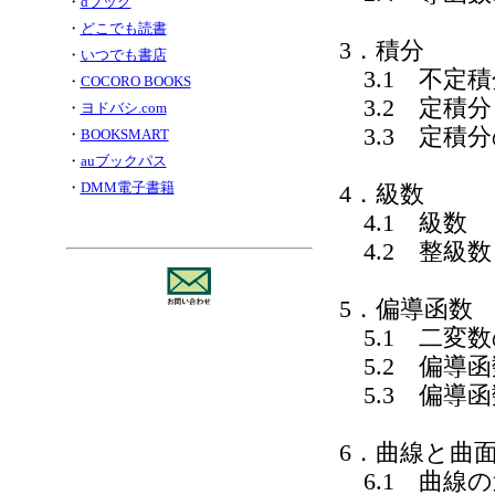
・
dブック
・
どこでも読書
3．積分
・
いつでも書店
3.1 不定積
・
COCORO BOOKS
3.2 定積分
・
ヨドバシ.com
3.3 定積
・
BOOKSMART
・
auブックパス
・
DMM電子書籍
4．級数
4.1 級数
4.2 整級数
5．偏導函数
5.1 二変
5.2 偏導函
5.3 偏導
6．曲線と曲
6.1 曲線