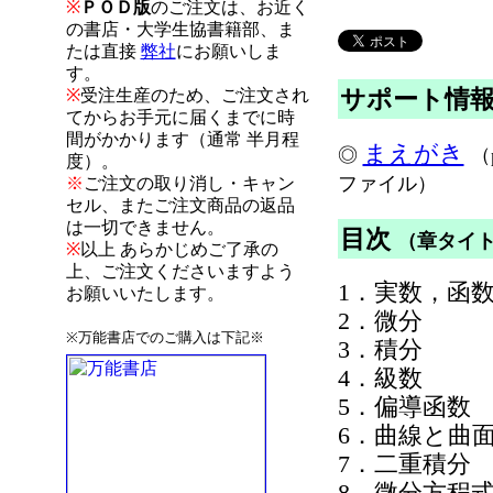
※
ＰＯＤ版
のご注文は、お近く
の書店・大学生協書籍部、ま
たは直接
弊社
にお願いしま
す。
サポート情
※
受注生産のため、ご注文され
てからお手元に届くまでに時
間がかかります（通常 半月程
まえがき
◎
（
度）。
ファイル）
※
ご注文の取り消し・キャン
セル、またご注文商品の返品
は一切できません。
目次
（章タイ
※
以上 あらかじめご了承の
上、ご注文くださいますよう
1．実数，函
お願いいたします。
2．微分
※万能書店でのご購入は下記※
3．積分
4．級数
5．偏導函数
6．曲線と曲
7．二重積分
8．微分方程