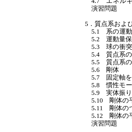
4.7 エネル
演習問題
5．質点系およ
5.1 系の運
5.2 運動量
5.3 球の衝
5.4 質点系
5.5 質点系
5.6 剛体
5.7 固定軸
5.8 慣性モ
5.9 実体振
5.10 剛体の
5.11 剛体
5.12 剛体
演習問題