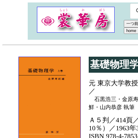
基礎物理
元 東京大学教
／
石黒浩三・金原寿
鮮・山内恭彦 執筆
Ａ５判／414頁／
10％）／1963
ISBN 978-4-785