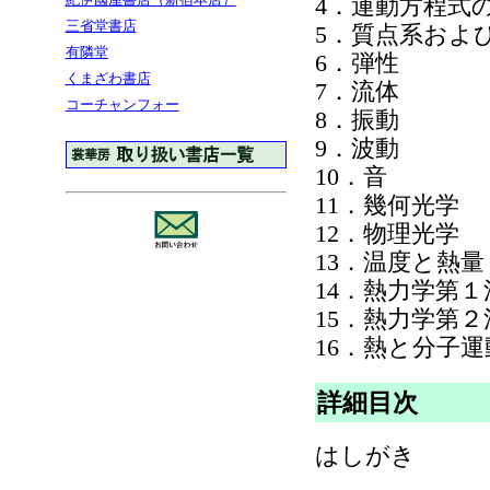
4．運動方程式
三省堂書店
5．質点系およ
有隣堂
6．弾性
くまざわ書店
7．流体
コーチャンフォー
8．振動
9．波動
10．音
11．幾何光学
12．物理光学
13．温度と熱量
14．熱力学第１
15．熱力学第２
16．熱と分子運
詳細目次
はしがき