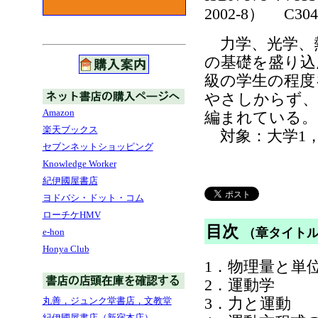
2002-8） C304
力学、光学、
の基礎を盛り込
級の学生の程度
やさしからず、
Amazon
編まれている。
楽天ブックス
対象：大学1，
セブンネットショッピング
Knowledge Worker
紀伊國屋書店
ヨドバシ・ドット・コム
ローチケHMV
目次
（章タイト
e-hon
Honya Club
1．物理量と単
2．運動学
3．力と運動
丸善，ジュンク堂書店，文教堂
紀伊國屋書店（新宿本店）