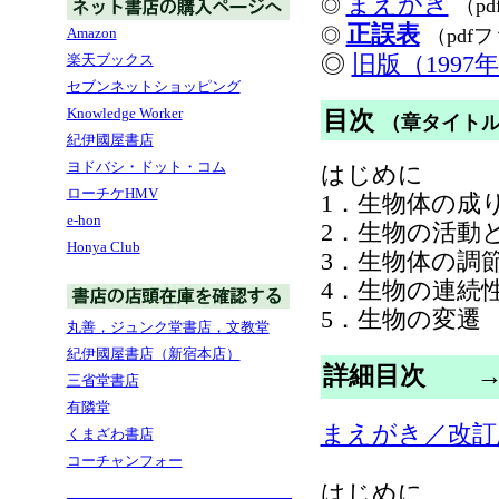
まえがき
◎
（p
正誤表
Amazon
◎
（pdf
◎
旧版（199
楽天ブックス
セブンネットショッピング
Knowledge Worker
目次
（章タイト
紀伊國屋書店
ヨドバシ・ドット・コム
はじめに
ローチケHMV
1．生物体の成
e-hon
2．生物の活動
Honya Club
3．生物体の調
4．生物の連続
5．生物の変遷
丸善，ジュンク堂書店，文教堂
紀伊國屋書店（新宿本店）
詳細目次
三省堂書店
有隣堂
まえがき／改訂
くまざわ書店
コーチャンフォー
はじめに