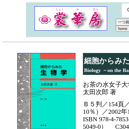
細胞からみ
Biology －on the Bas
お茶の水女子
太田次郎 著
Ｂ５判／154頁／
10％）／2002
ISBN 978-4-785
5049-0） C304