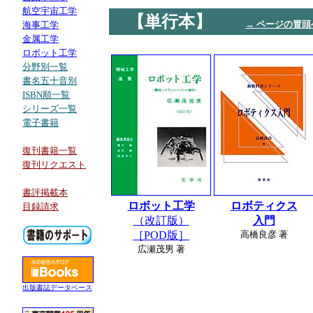
航空宇宙工学
【単行本】
→ ページの冒頭
海事工学
金属工学
ロボット工学
分野別一覧
書名五十音別
ISBN順一覧
シリーズ一覧
電子書籍
復刊書籍一覧
復刊リクエスト
書評掲載本
ロボット工学
ロボティクス
目録請求
（改訂版）
入門
［POD版］
高橋良彦 著
広瀬茂男 著
出版書誌データベース