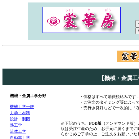
【機械・金属
機械・金属工学分野
・価格はすべて消費税込みです
・ご注文のタイミング等によっ
機械工学一般
・売行き良好などで一次的に「
力学・材料
設計・製図
※下記のうち、
POD版
（オンデマンド版）
熱工学
版は受注生産のため、お手元に届くまでに
流体工学
らかじめご了承の上、ご注文をお願いいた
自動車工学