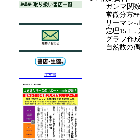
ガンマ関
常微分方程式
リーマン-ル
定理15.1，定
グラフ作成
自然数の偶数
注文書