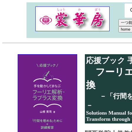
応援ブック 
フーリエ
換
－「行間を埋
－
Solutions Manual fo
Transform through 