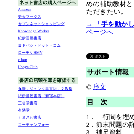
めの補助教材と
Amazon
ただきたい。
楽天ブックス
→
「手を動か
セブンネットショッピング
ページへ
Knowledge Worker
紀伊國屋書店
ヨドバシ・ドット・コム
ローチケHMV
e-hon
Honya Club
サポート情報
序文
◎
丸善，ジュンク堂書店，文教堂
紀伊國屋書店（新宿本店）
目 次
三省堂書店
有隣堂
1．「行間を埋
くまざわ書店
2．節末問題の
コーチャンフォー
3．補足資料