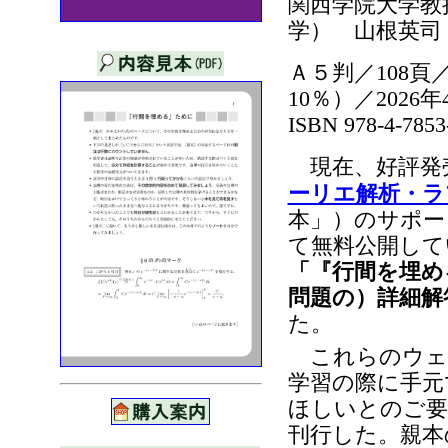
関西学院大学教
学） 山根英司
Ａ５判／108頁
10％）／2026
ISBN 978-4-785
現在、好評発
ーリエ解析・ラ
本」）のサポー
て無料公開して
「『行間を埋め
問題の）詳細解
た。
これらのウェ
学習の際に手元
ほしいとのご要
刊行した。親本