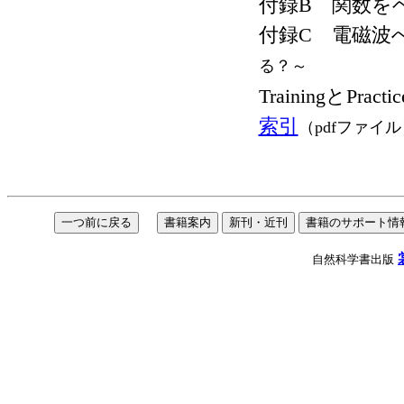
付録B 関数を
付録C 電磁波
る？～
TrainingとPrac
索引
（pdfファイル
自然科学書出版