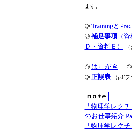
ます。
TrainingとPrac
◎
補足事項
（資
◎
Ｄ・資料Ｅ）
（
はしがき
◎
正誤表
◎
（pdf
「物理学レクチ
のお仕事紹介 Par
「物理学レクチ