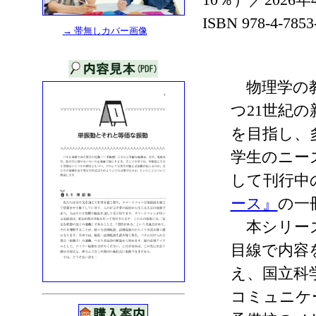
ISBN 978-4-7853
→ 帯無しカバー画像
物理学の教
つ21世紀
を目指し、
学生のニー
して刊行中
ース』
の一
本シリーズ
目線で内容
え、国立科
コミュニケ