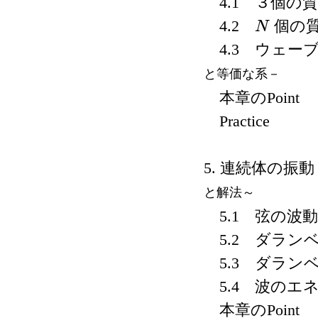
4.1 ３個の
4.2
個の
N
N
4.3 ウェー
と等価な系－
本章のPoint
Practice
5. 連続体の振
と解法～
5.1 弦の波
5.2 ダラン
5.3 ダラン
5.4 波のエ
本章のPoint