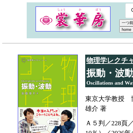
物理学レクチ
振動・波
Oscillations and Wa
東京大学教授 
雄介 著
Ａ５判／228頁／
10％）／2026