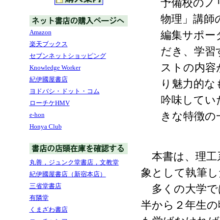
予備校のノ
物理」講師
Amazon
編集サポー
楽天ブックス
だき、学習
セブンネットショッピング
ストの内容
Knowledge Worker
紀伊國屋書店
り魅力的な
ヨドバシ・ドット・コム
吟味してい
ローチケHMV
きな特徴の
e-hon
Honya Club
本書は、理工
丸善，ジュンク堂書店，文教堂
象として執筆し
紀伊國屋書店（新宿本店）
三省堂書店
多くの大学で
有隣堂
半から２年生の
くまざわ書店