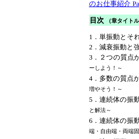
のお仕事紹介 Par
目次
（章タイト
1．単振動とそ
2．減衰振動と
3．２つの質点
ーしよう！～
4．多数の質点
増やそう！～
5．連続体の振
と解法～
6．連続体の振動
端・自由端・両端