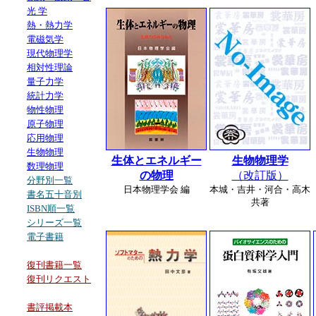
光 学
熱・熱力学
電磁気学
現代物理学
相対性理論
量子力学
統計力学
物性物理
原子物理
応用物理
生物物理
生体とエネルギー
生物物理学
数理物理
の物理
（改訂版）
分野別一覧
日本物理学会 編
本城・吉井・河合・高木
書名五十音別
共著
ISBN順一覧
シリーズ一覧
電子書籍
復刊書籍一覧
復刊リクエスト
書評掲載本