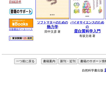
目録請求
ソフトマターのための
バイオサイエンスのため
熱力学
の
出版書誌データベース
蛋白質科学入門
田中文彦 著
有坂文雄 著
自然科学書出版