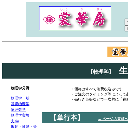
生
【物理学】
物理学分野
・価格はすべて消費税込みです．
・ご注文のタイミング等によって
物理学一般
・売行き良好などで一次的に「在
基礎物理学
物理数学
物理学実験
【単行本】
→ ページの冒頭
力 学
振動・波動・音