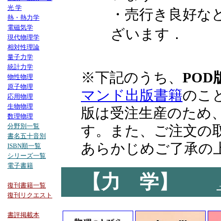
光 学
・売行き良好な
熱・熱力学
電磁気学
ざいます．
現代物理学
相対性理論
量子力学
統計力学
※下記のうち、
POD
物性物理
原子物理
マンド出版書籍
のこ
応用物理
生物物理
版は受注生産のため
数理物理
分野別一覧
す。また、ご注文の
書名五十音別
あらかじめご了承の
ISBN順一覧
シリーズ一覧
電子書籍
【力 学】
復刊書籍一覧
復刊リクエスト
書評掲載本