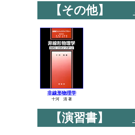
【その他】
非線形物理学
十河 清 著
【演習書】