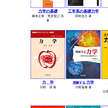
力学の基礎
工学系の基礎力学
橋本正章・荒井賢三 共
田村忠久 著
著
力 学
力学
理解する
川村 清 著
川村嘉春 著
小宮