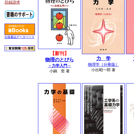
目録請求
出版書誌データベース
【新刊】
力 学
物理のとびら
物理学［分冊版］
－力学入門－
小出昭一郎 著
小鍋 哲 著