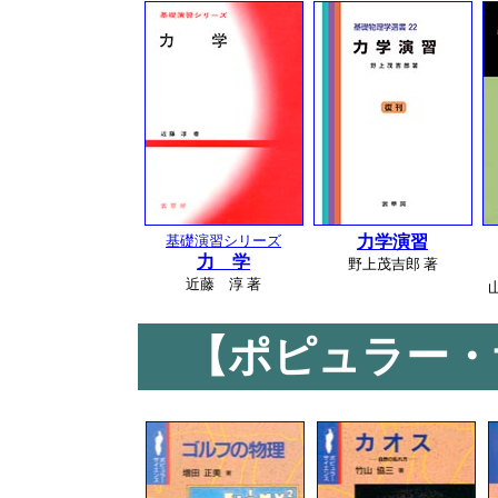
基礎演習シリーズ
力学演習
力 学
野上茂吉郎 著
近藤 淳 著
【ポピュラー・