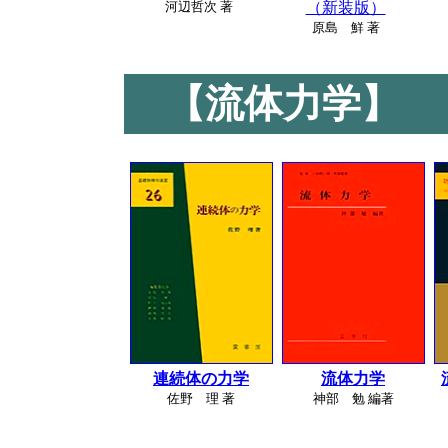
河辺哲次 著
（新装版）
原島 鮮 著
【流体力学】
連続体の力学
流体力学
佐野 理 著
神部 勉 編著