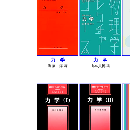
力 学
力 学
近藤 淳 著
山本貴博 著