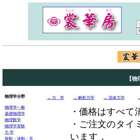
【物
物理学分野
→ 力 学
→ 解析力学
→ 流体力学
物理学一般
・価格はすべて
基礎物理学
物理数学
・ご注文のタイ
物理学実験
力 学
います．
振動・波動・音