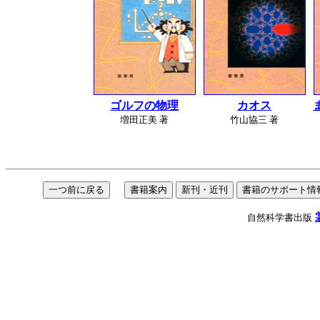
ゴルフの物理
カオス
増田正美 著
竹山協三 著
自然科学書出版