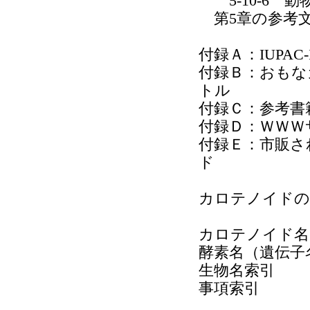
5-10-6 動
第5章の参考
付録Ａ：IUPAC
付録Ｂ：おもな
トル
付録Ｃ：参考書
付録Ｄ：ＷＷＷ
付録Ｅ：市販さ
ド
カロテノイドの
カロテノイド名
酵素名（遺伝子
生物名索引
事項索引