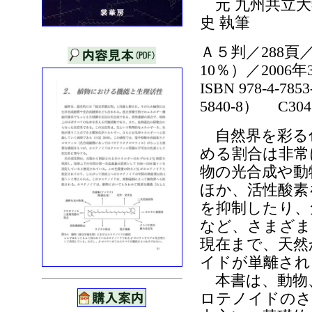
元 九州共立大
史 執筆
Ａ５判／288頁／
10％）／2006
ISBN 978-4-785
5840-8） C304
自然界を彩る
める割合は非常
物の光合成や動
ほか、活性酸素
を抑制したり、
など、さまざま
現在まで、天然
イドが単離され
本書は、動物
ロテノイドのさ