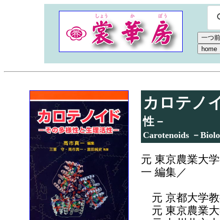
カロテノ
性－
Carotenoids －Biolo
元 東京農業大
一 編集／
元 京都大学教
元 東京農業大