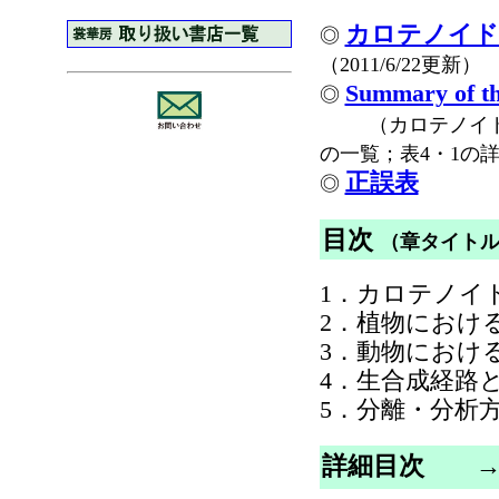
カロテノイド
◎
（2011/6/22更新）
Summary of th
◎
（カロテノイ
の一覧；表4・1の詳細と
正誤表
◎
目次
（章タイト
1．カロテノイ
2．植物におけ
3．動物におけ
4．生合成経路
5．分離・分析
詳細目次