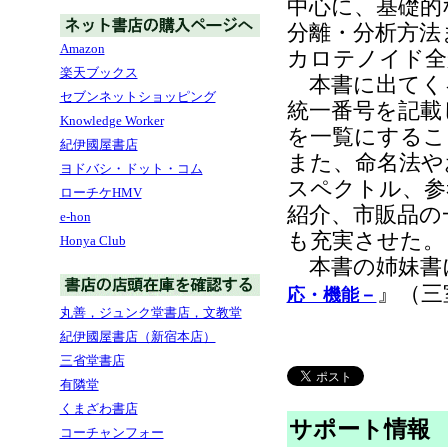
中心に、基礎的
分離・分析方法
Amazon
カロテノイド全
楽天ブックス
本書に出てく
セブンネットショッピング
統一番号を記載
Knowledge Worker
を一覧にするこ
紀伊國屋書店
また、命名法や
ヨドバシ・ドット・コム
スペクトル、参
ローチケHMV
紹介、市販品の
e-hon
も充実させた。
Honya Club
本書の姉妹書
』（三
応・機能－
丸善，ジュンク堂書店，文教堂
紀伊國屋書店（新宿本店）
三省堂書店
有隣堂
くまざわ書店
サポート情報
コーチャンフォー