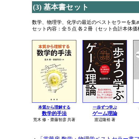
(3) 基本書セット
数学、物理学、化学の最近のベストセラーを集
セット内容：全５点 各２冊（セット合計本体価格 \
本質から理解する
一歩ずつ学ぶ
数学的手法
ゲーム理論
荒木 修・齋藤智彦 共著
渡辺隆裕 著