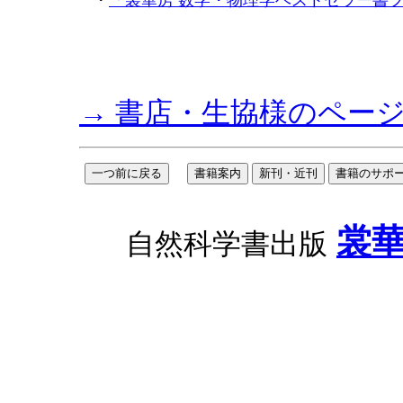
・
「裳華房 数学・物理学ベストセラー書
→ 書店・生協様のペー
裳
自然科学書出版