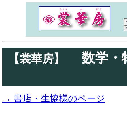
数学・物
【裳華房】
→ 書店・生協様のページ