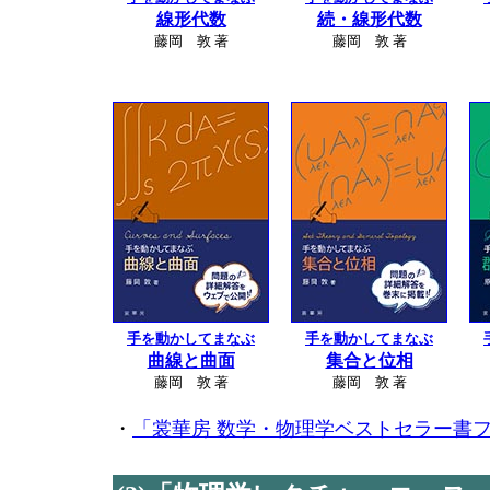
線形代数
続・線形代数
藤岡 敦 著
藤岡 敦 著
手を動かしてまなぶ
手を動かしてまなぶ
曲線と曲面
集合と位相
藤岡 敦 著
藤岡 敦 著
・
「裳華房 数学・物理学ベストセラー書