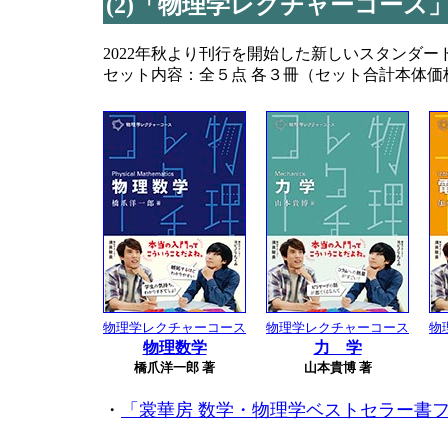
(2)「物理学レクチャーコース
2022年秋より刊行を開始した新しいスタンダー
セット内容：全５点 各３冊（セット合計本体価格 \
物理学レクチャーコース
物理学レクチャーコース
物
物理数学
力 学
橋爪洋一郎 著
山本貴博 著
・
「裳華房 数学・物理学ベストセラー書