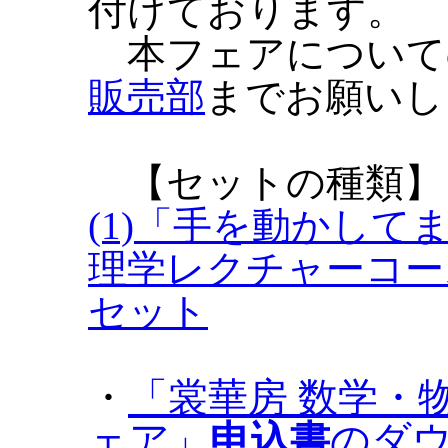
付けております。
本フェアについて
販売部
までお願いし
【セットの種類】
(1)「手を動かして
理学レクチャーコー
セット
・
「裳華房 数学・
ェア」
申込書
のダ