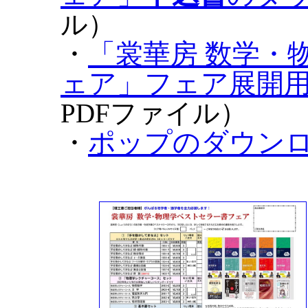
ル）
・
「裳華房 数学・
ェア」フェア展開
PDFファイル）
・
ポップのダウン