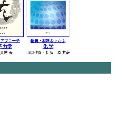
のアプローチ
物質・材料をまなぶ
子力学
化 学
貴博 著
山口佳隆・伊藤 卓 共著