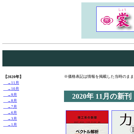
※価格表記は情報を掲載した当時のまま
【2020年】
→11月
→10月
2020年
11月の新刊
→9月
→8月
→7月
→6月
→3月
→1月