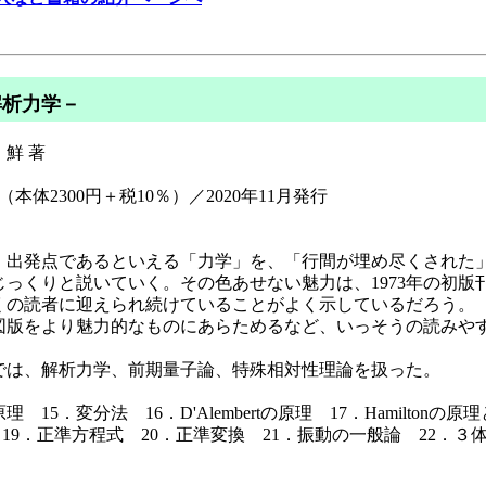
解析力学－
鮮 著
（本体2300円＋税10％）／2020年11月発行
出発点であるといえる「力学」を、「行間が埋め尽くされた
っくりと説いていく。その色あせない魅力は、1973年の初版
くの読者に迎えられ続けていることがよく示しているだろう。
版をより魅力的なものにあらためるなど、いっそうの読みや
は、解析力学、前期量子論、特殊相対性理論を扱った。
 15．変分法 16．D'Alembertの原理 17．Hamiltonの
程式 19．正準方程式 20．正準変換 21．振動の一般論 22．３