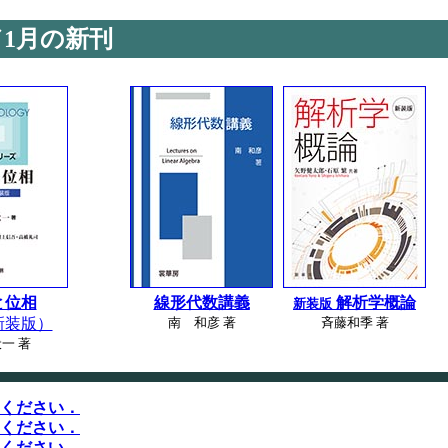
／1月の新刊
と位相
線形代数講義
解析学概論
新装版
新装版）
南 和彦 著
斉藤和季 著
一 著
ください．
ください．
ください．