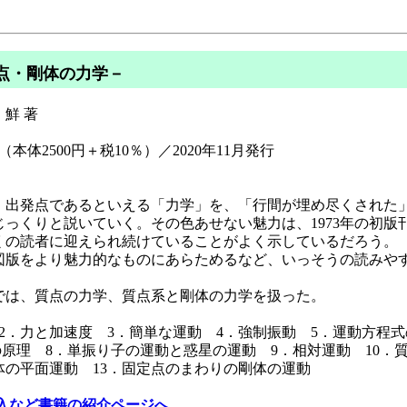
点・剛体の力学－
鮮 著
（本体2500円＋税10％）／2020年11月発行
出発点であるといえる「力学」を、「行間が埋め尽くされた
っくりと説いていく。その色あせない魅力は、1973年の初版
くの読者に迎えられ続けていることがよく示しているだろう。
版をより魅力的なものにあらためるなど、いっそうの読みや
は、質点の力学、質点系と剛体の力学を扱った。
2．力と加速度 3．簡単な運動 4．強制振動 5．運動方程式
の原理 8．単振り子の運動と惑星の運動 9．相対運動 10．質
体の平面運動 13．固定点のまわりの剛体の運動
入など書籍の紹介ページへ