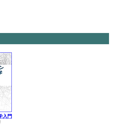
学入門
著