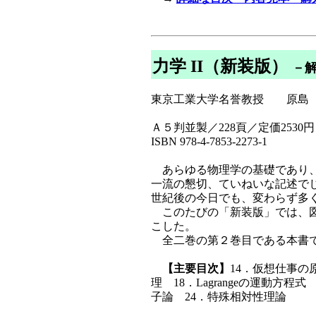
力学 II（新装版）
－
東京工業大学名誉教授 原島 
Ａ５判並製／228頁／定価2530円
ISBN 978-4-7853-2273-1
あらゆる物理学の基礎であり、
一流の懇切、ていねいな記述でじ
世紀後の今日でも、変わらず多
このたびの「新装版」では、図
こした。
全二巻の第２巻目である本書で
【主要目次】
14．仮想仕事の原理
理 18．Lagrangeの運動方
子論 24．特殊相対性理論