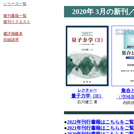
シリーズ一覧
2020年
3月の新刊
復刊書籍一覧
復刊リクエスト
書評掲載本
目録請求
レクチャー
集合
量子力学（II）
（増補
石川健三 著
内田伏
●
2022年刊行書籍は
こちら
をご覧
●
2021年刊行書籍は
こちら
をご覧
●
2020年刊行書籍は
こちら
をご覧