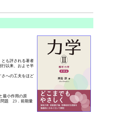
」とも評される著者
刊行以来、およそ半
すさへの工夫をほど
原理と最小作用の原
体問題 23．前期量