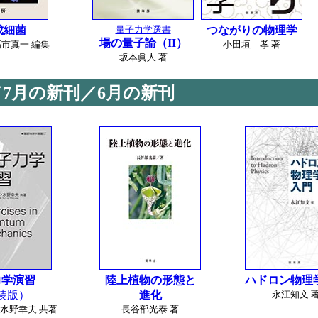
成細菌
量子力学選書
つながりの物理学
場の量子論（II）
市真一 編集
小田垣 孝 著
坂本眞人 著
／7月の新刊／6月の新刊
力学演習
陸上植物の形態と
ハドロン物理
装版）
進化
永江知文 
水野幸夫 共著
長谷部光泰 著