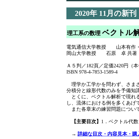
2020年
11月の新刊
ベクトル
理工系の数理
電気通信大学教授 山本有作
岡山大学教授 石原 卓 共著
Ａ５判／182頁／定価2420円（本体
ISBN 978-4-7853-1589-4
理学か工学かを問わず、さまざ
分積分と線形代数のみを予備知
とくに、ベクトル解析で現れる
し、流体における例を多くあげ
また各章末の練習問題について
【主要目次】
1．ベクトル代数
→
詳細な目次・内容見本・購