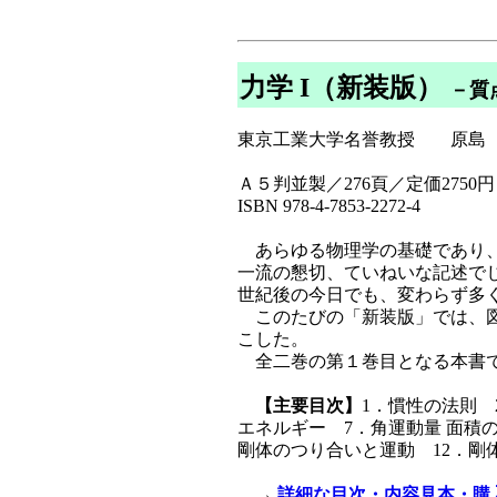
力学 I（新装版）
－質
東京工業大学名誉教授 原島 
Ａ５判並製／276頁／定価2750円
ISBN 978-4-7853-2272-4
あらゆる物理学の基礎であり、
一流の懇切、ていねいな記述でじ
世紀後の今日でも、変わらず多
このたびの「新装版」では、図
こした。
全二巻の第１巻目となる本書で
【主要目次】
1．慣性の法則 
エネルギー 7．角運動量 面積
剛体のつり合いと運動 12．剛
→
詳細な目次・内容見本・購