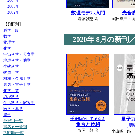
→
2004年
→
2003年
→
2002年
数理モデル入門
光合
齋藤誠慈 著
嶋田敬三・高
【分野別】
科学一般
数学
2020年
8月の新刊
物理学
化学
宇宙科学・天文学
地球科学・地学
生物科学
物質工学
機械・金属工学
電気・電子工学
化学工業
環境科学
生活科学・家政学
医学・薬学
農学
手を動かしてまなぶ
量子
分野別一覧
集合と位相
（新
書名五十音別
藤岡 敦 著
小出昭一郎・
ISBN順一覧