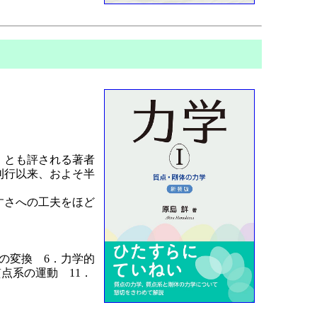
」とも評される著者
刊行以来、およそ半
すさへの工夫をほど
の変換 6．力学的
点系の運動 11．