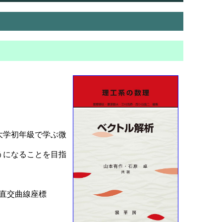
大学初年級で学ぶ微
うになることを目指
．直交曲線座標