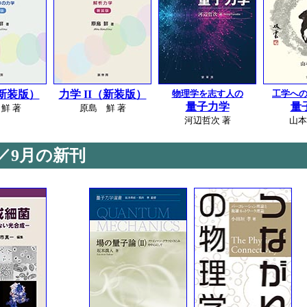
（新装版）
力学 II（新装版）
物理学を志す人の
工学へ
量子力学
量
鮮 著
原島 鮮 著
河辺哲次 著
山本
／9月の新刊