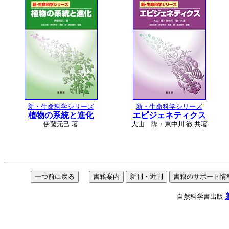
新・生命科学シリーズ
新・生命科学シリーズ
植物の系統と進化
エピジェネティクス
伊藤元己 著
大山 隆・東中川 徹 共著
自然科学書出版