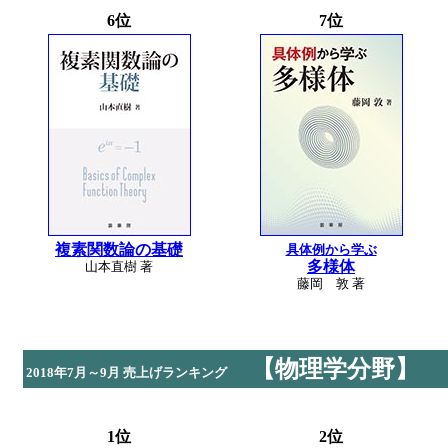
6位
7位
複素関数論の基礎
具体例から学ぶ
多様体
山本直樹 著
藤岡 敦 著
【物理学分野】
2018年7月～9月 売上げランキング
1位
2位