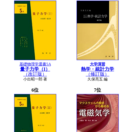
基礎物理学選書5A
大学演習
量子力学（I）
熱学・統計力学
（改訂版）
（修訂版）
小出昭一郎 著
久保亮五 編
6位
7位