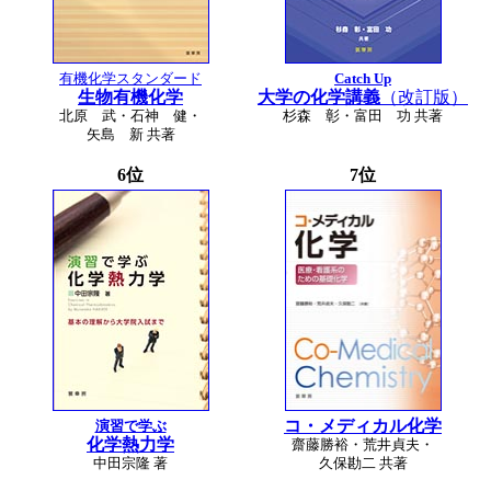
有機化学スタンダード
Catch Up
生物有機化学
大学の化学講義
（改訂版）
北原 武・石神 健・
杉森 彰・富田 功 共著
矢島 新 共著
6位
7位
コ・メディカル化学
演習で学ぶ
化学熱力学
齋藤勝裕・荒井貞夫・
中田宗隆 著
久保勘二 共著