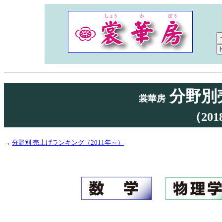
分野別
裳華房
（20
→
分野別 売上げランキング（2011年～）