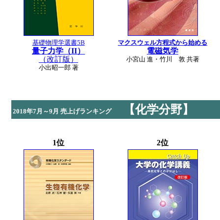
基礎物理学選書5B
マクスウェル方程式から始める
量子力学（II）
電磁気学
（改訂版）
小宮山 進・竹川 敦 共著
小出昭一郎 著
【化学分野】
2018年7月～9月 売上げランキング
1位
2位