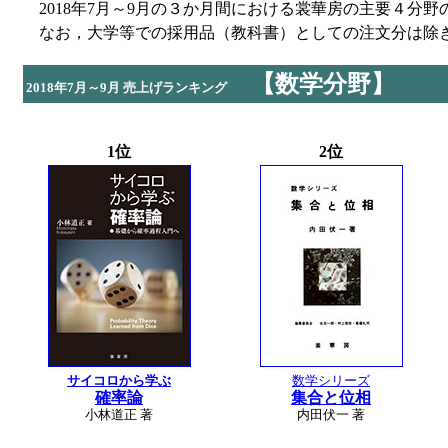
2018年7月～9月の３か月間における裳華房の主要４分
なお，大学等での採用品（教科書）としての注文分は除
【数学分野】
2018年7月～9月 売上げランキング
1位
2位
サイコロから学ぶ
数学シリーズ
確率論
集合と位相
小林道正 著
内田伏一 著