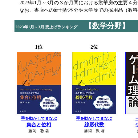
2023年1月～3月の３か月間における裳華房の主要４
なお、書店への新刊配本分や大学等での採用品（教科
【数学分野】
2023年1月～3月 売上げランキング
1位
2位
手を動かしてまなぶ
手を動かしてまなぶ
集合と位相
線形代数
藤岡 敦 著
藤岡 敦 著