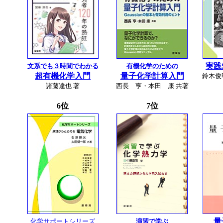
実践
文系でも３時間でわかる
有機化学のための
超有機化学入門
量子化学計算入門
鈴木俊
諸藤達也 著
西長 亨・本田 康 共著
6位
7位
量
化学サポートシリーズ
演習で学ぶ