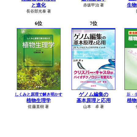
と進化
生物
赤坂甲治 著
長谷部光泰 著
6位
7位
ゲノム編集の
しくみと原理で解き明かす
新・
植物生理学
基本原理と応用
植物
佐藤直樹 著
山本 卓 著