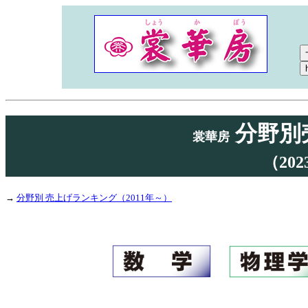
分野別
裳華房
（20
→
分野別 売上げランキング（2011年～）