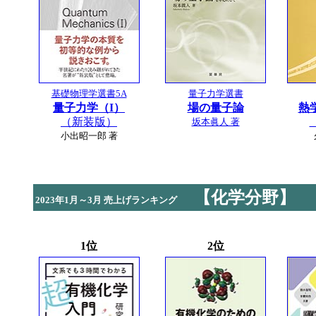
基礎物理学選書5A
量子力学選書
量子力学（I）
場の量子論
熱
（新装版）
坂本眞人 著
小出昭一郎 著
【化学分野】
2023年1月～3月 売上げランキング
1位
2位