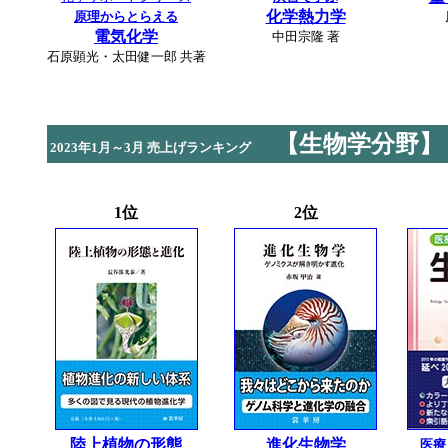
化学熱力学
原理からとらえる
電気化学
中田宗隆 著
石原顕光・太田健一郎 共著
【生物学分野】
2023年1月～3月 売上げランキング
1位
2位
陸上植物の形態
進化生物学
医療