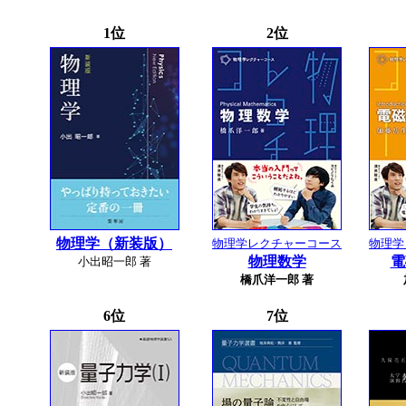
1位
2位
物理学（新装版）
物理学レクチャーコース
物理学
物理数学
電
小出昭一郎 著
橋爪洋一郎 著
6位
7位