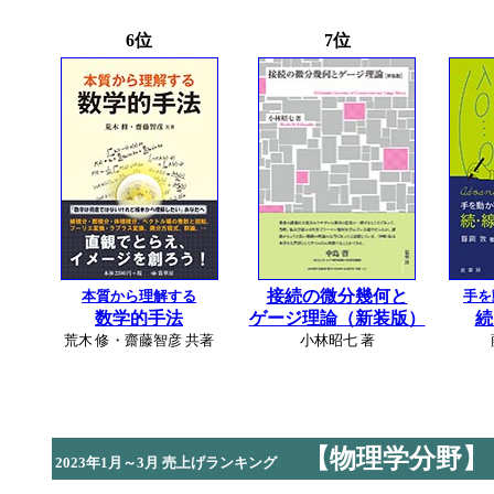
6位
7位
接続の微分幾何と
本質から理解する
手を
数学的手法
ゲージ理論（新装版）
続
荒木 修・齋藤智彦 共著
小林昭七 著
【物理学分野】
2023年1月～3月 売上げランキング