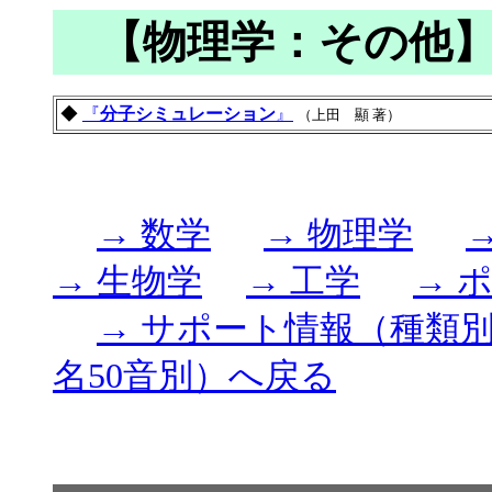
【物理学：その他
◆
『
分子シミュレーション
』
（上田 顯 著）
→ 数学
→ 物理学
→ 生物学
→ 工学
→ 
→ サポート情報（種類
名50音別）へ戻る