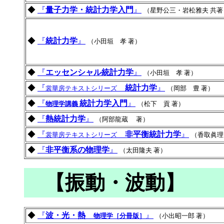
◆
『
量子力学・統計力学入門
』
（星野公三・岩松雅夫 共著
◆
『
統計力学
』
（小田垣 孝 著）
◆
『
エッセンシャル統計力学
』
（小田垣 孝 著）
◆
『
統計力学
』
裳華房テキストシリーズ
（岡部 豊 著）
◆
『
統計力学入門
』
物理学講義
（松下 貢 著）
◆
『
熱統計力学
』
（阿部龍蔵 著）
◆
『
非平衡統計力学
』
裳華房テキストシリーズ
（香取眞理
◆
『
非平衡系の物理学
』
（太田隆夫 著）
【振動・波動】
◆
『
波・光・熱
』
物理学［分冊版］
（小出昭一郎 著）