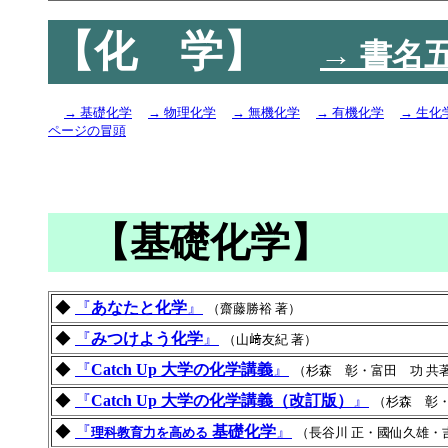
【化 学】
→ 書名
→ 基礎化学
→ 物理化学
→ 無機化学
→ 有機化学
→ 生化
ページの冒頭
【基礎化学】
◆
『
あなたと化学
』
（齋藤勝裕 著）
◆
『
みつけよう化学
』
（山﨑友紀 著）
◆
『
Catch Up 大学の化学講義
』
（杉森 彰・富田 功 共
◆
『
Catch Up 大学の化学講義（改訂版）
』
（杉森 彰・
◆
『
基礎化学
』
理科教育力を高める
（長谷川 正・國仙久雄・