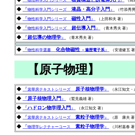
物性科学入門シリーズ
（高
◆
『
液晶・高分子入門
』
物性科学入門シリーズ
（竹添秀男
◆
『
磁性入門
』
物性科学入門シリーズ
（上田和夫 著）
◆
『
超伝導入門
』
物性科学入門シリーズ
（青木秀夫 著）
◆
『
超伝導の物理学
』
（青木秀夫 著）
◆
『
化合物磁性
』
物性科学選書
－遍歴電子系
（安達健五 
【原子物理】
◆
『
原子核物理学
』
裳華房テキストシリーズ
（永江知文・
◆
『
原子核物理入門
』
（鷲見義雄 著）
◆
『
ハドロン物学理入門
』
（永江知文 著）
◆
『
素粒子物理学
』
裳華房テキストシリーズ
（原 康夫 
◆
『
素粒子物理学
』
物理学レクチャーコース
（川村嘉春 