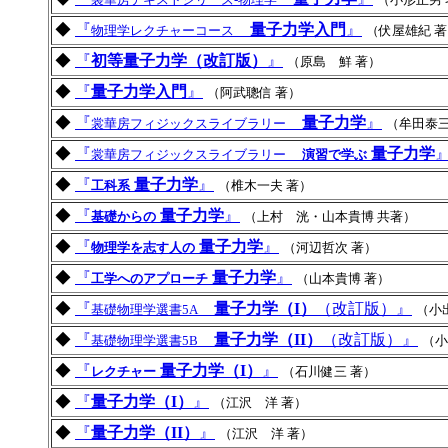
◆
『
量子力学入門
』
物理学レクチャーコース
（伏屋雄紀 
◆
『
初等量子力学（改訂版）
』
（原島 鮮 著）
◆
『
量子力学入門
』
（阿武聰信 著）
◆
『
量子力学
』
裳華房フィジックスライブラリー
（牟田泰三
◆
『
量子力学
裳華房フィジックスライブラリー
演習で学ぶ
◆
『
量子力学
』
工科系
（椎木一夫 著）
◆
『
量子力学
』
基礎からの
（上村 洸・山本貴博 共著）
◆
『
量子力学
』
物理学を志す人の
（河辺哲次 著）
◆
『
量子力学
』
工学へのアプローチ
（山本貴博 著）
◆
『
量子力学（I）
（改訂版）』
基礎物理学選書5A
（小
◆
『
量子力学（II）
（改訂版）』
基礎物理学選書5B
（小
◆
『
量子力学（I）
』
レクチャー
（石川健三 著）
◆
『
量子力学（I）
』
（江沢 洋 著）
◆
『
量子力学（II）
』
（江沢 洋 著）