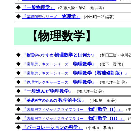
◆
『
一般物理学
』
（佐藤文隆・須佐 元 共著）
◆
『
物理学
』
基礎演習シリーズ
（小出昭一郎 編著）
【物理数学】
◆
『
物理数学とは何か
』
物理学のすすめ
（和田正信・中川公
◆
『
物理数学
』
裳華房テキストシリーズ
（松下 貢 著）
◆
『
物理数学（増補修訂版）
』
裳華房テキストシリーズ
◆
『
物理数学
』
物理学レクチャーコース
（橋爪洋一郎 著）
◆
『
一歩進んだ物理数学
』
（橋爪洋一郎 著）
◆
『
数学的手法
』
基礎科学のための
（小田垣 孝 著）
◆
『
物理数学（I）
』
裳華房フィジックスライブラリー
（中
◆
『
物理数学（II）
』
裳華房フィジックスライブラリー
（
◆
『
パーコレーションの科学
』
（小田垣 孝 著）