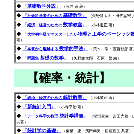
◆
『
基礎数学外説
』
（赤井 逸 著）
◆
『
基礎数学
』
社会科学者のための
（矢野健太郎・田代嘉宏 
◆
『
数学教室
』
経済・経営のための
（小林道正 著）
◆
『
物理と工学のベーシック
大学初年級でマスターしたい
著）
◆
『
数学的手法
』
本質から理解する
（荒木 修・齋藤智彦 著
◆
『
基礎の数学
』
問題集
（矢野健太郎・石原 繁 編）
【確率・統計】
◆
『
統計教室
』
経済・経営のための
（小林道正 著）
◆
『
新統計入門
』
（小寺平治 著）
◆
『
統計学講義
』
データ科学の数理
（稲垣宣生・吉田光雄・
共著）
◆
『
統計学の基礎
』
（栗栖 忠・濱田年男・稲垣宣生 共著）