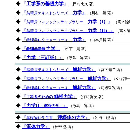
◆
『
工学系の基礎力学
』
（田村忠久 著）
◆
『
力学
』
裳華房テキストシリーズ
（川村 清 著）
◆
『
力学（I）
』
裳華房フィジックスライブラリー
（高木隆
◆
『
力学（II）
』
裳華房フィジックスライブラリー
（高木隆
◆
『
力学
』
物理学レクチャーコース
（山本貴博 著）
◆
『
力学
』
物理学講義
（松下 貢 著）
◆
『
力学（三訂版）
』
（原島 鮮 著）
◆
『
解析力学
』
裳華房テキストシリーズ
（宮下精二 著）
◆
『
解析力学
』
裳華房フィジックスライブラリー
（久保謙一
◆
『
解析力学
』
物理学レクチャーコース
（河辺哲次 著）
◆
『
解析力学
』
工科系のための
（河辺哲次 著）
◆
『
力学II
』
－解析力学－
（原島 鮮 著）
◆
『
連続体の力学
』
基礎物理学選書
（佐野 理 著）
◆
『
流体力学
』
（神部 勉 著）