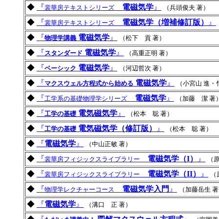
◆
『
電磁気学
』
裳華房テキストシリーズ
（兵頭俊夫 著）
◆
『
電磁気学（増補修訂版）
』
裳華房テキストシリーズ
◆
『
電磁気学
』
物理学講義
（松下 貢 著）
◆
『
電磁気学
』
スタンダード
（高重正明 著）
◆
『
電磁気学
』
ベーシック
（河辺哲次 著）
◆
『
電磁気学
』
マクスウェル方程式から始める
（小宮山 進・
◆
『
電磁気学
』
工学系の基礎物理学シリーズ
（加藤 潔 著
◆
『
電気磁気学
』
工学の基礎
（松本 聡 著）
◆
『
電気磁気学（修訂版）
』
工学の基礎
（松本 聡 著）
◆
『
電磁気学
』
（中山正敏 著）
◆
『
電磁気学（I）
』
裳華房フィジックスライブラリー
（原
◆
『
電磁気学（II）
』
裳華房フィジックスライブラリー
（
◆
『
電磁気学入門
』
物理学レクチャーコース
（加藤岳生 
◆
『
電磁気学
』
（溝口 正 著）