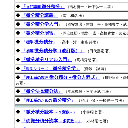
◆
『
微分積分
』
入門講義
（吉村善一・岩下弘一 共著）
◆
『
微分積分講義
』
（南 和彦 著）
◆
『
微分積分学入門
』
（岡安隆照・吉野 崇・高橋豊文・武
◆
『
微分積分演習
』
（岡安隆照・吉野 崇・高橋豊文・武元英
◆
『
微分積分
』
標準
（高木・渚・東條 共著）
◆
『
微分積分学（改訂版）
』
初等
（田代嘉宏 著）
◆
『
微分積分リアル入門
』
（髙橋秀慈 著）
◆
『
微分積分学
』
数学シリーズ
（難波 誠 著）
◆
『
微分積分＋微分方程式
』
理工系の数理
（川野日郎・薩
共著）
◆
『
微分法＆積分法
』
（江尻典雄・三宅正武 共著）
◆
『
微分積分
』
理工系のための
（池山 保・平松豊一 共著）
◆
『
微分積分読本
』
－１変数－
（小林昭七 著）
◆
『
微分積分読本
』
続
－多変数－
（小林昭七 著）