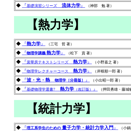
◆
『
流体力学
』
基礎演習シリーズ
（神部 勉 著）
【熱力学】
◆
『
熱力学
』
（三宅 哲 著）
◆
『
熱力学
』
物理学講義
（松下 貢 著）
◆
『
熱力学
』
裳華房テキストシリーズ
（小野嘉之 著）
◆
『
熱力学
』
物理学レクチャーコース
（岸根順一郎 著）
◆
『
波・光・熱
』
物理学［分冊版］
（小出昭一郎 著）
◆
『
熱力学
』
基礎物理学選書7
（改訂版）
（押田勇雄・藤城
【統計力学】
◆
『
量子力学・統計力学入門
』
理工系学生のための
（小鍋