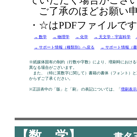
ご了承のほどお願い申
・☆はPDFファイルで
→ 数学
→ 物理学
→ 化学
→ 天文学・宇宙科学
→ サポート情報（種類別）へ戻る
→ サポート情報（書
※紙媒体固有の制約（行数や字数）により、増刷時における
異なる場合がございます。
また、（特に英数字に関して）書籍の書体（フォント）と
からずご了承ください。
※正誤表中の「版」と「刷」 の表記については、「
増刷表示
【数 学】