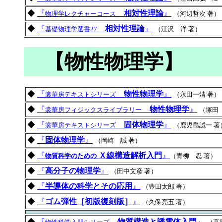
◆
『
相対性理論
』
物理学レクチャーコース
（河辺哲次 著）
◆
『
相対性理論
』
基礎物理学選書27
（江沢 洋 著）
【物性物理学】
◆
『
物性物理学
』
裳華房テキストシリーズ
（永田一清 著）
◆
『
物性物理学
』
裳華房フィジックスライブラリー
（塚田
◆
『
固体物理学
』
裳華房テキストシリーズ
（鹿児島誠一 著
◆
『
固体物理学
』
（岡崎 誠 著）
◆
『
Ｘ線構造解析入門
』
物質科学のための
（青柳 忍 著）
◆
『
高分子の物理学
』
（田中文彦 著）
◆
『
半導体の科学とその応用
』
（豊田太郎 著）
◆
『
ゴム弾性［初版復刻版］
』
（久保亮五 著）
◆
『
物質構造と誘電体入門
』