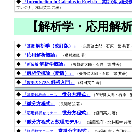
◆
『
Introduction to Calculus in English
－英語で学ぶ微分
ブレジナ、柳田英二 共著）
【解析学・応用解析
◆
『
解析学（改訂版）
』
基礎
（矢野健太郎・石原 繁 共著
◆
『
応用解析概論
』
（桑村雅隆 著）
◆
『
解析学概論
』
新装版
（矢野健太郎・石原 繁 共著）
◆
『
解析学概論（新版）
』
（矢野健太郎・石原 繁 共著）
◆
『
解析入門
』
数学のとびら
（柳田英二 著）
◆
『
微分方程式
』
基礎解析学コース
（矢野健太郎・石原 繁
◆
『
微分方程式
』
（長瀬通弘 著）
◆
『
微分方程式
』
応用解析セミナー
（垣田高夫 著）
◆
『
微分方程式と数理モデル
』
（遠藤雅守・北林照幸 共著
◆
『
常微分方程式
』
物理数学コース
（渋谷仙吉・内田伏一