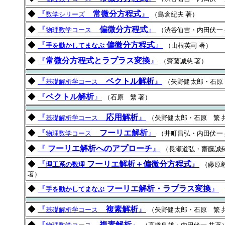
◆
『
常微分方程式
』
数学シリーズ
（島倉紀夫 著）
◆
『
偏微分方程式
』
物理数学コース
（渋谷仙吉・内田伏一
◆
『
偏微分方程式
』
手を動かしてまなぶ
（山根英司 著）
◆
『
常微分方程式とラプラス変換
』
（齋藤誠慈 著）
◆
『
ベクトル解析
』
基礎解析学コース
（矢野健太郎・石原
◆
『
ベクトル解析
』
（石原 繁 著）
◆
『
応用解析
』
基礎解析学コース
（矢野健太郎・石原 繁 
◆
『
フーリエ解析
』
物理数学コース
（井町昌弘・内田伏一
◆
『
フーリエ解析へのアプローチ
』
（長瀬道弘・齋藤誠慈
◆
『
フーリエ解析＋偏微分方程式
』
理工系の数理
（藤原毅
著）
◆
『
フーリエ解析・ラプラス変換
』
手を動かしてまなぶ
◆
『
複素解析
』
基礎解析学コース
（矢野健太郎・石原 繁 
◆
『
複素解析
』