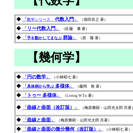
【代数学】
◆
『
代数入門
』
数学シリーズ
（堀田良之 著）
◆
『
リー代数入門
』
（佐藤 肇 著）
◆
『
群論
』
手を動かしてまなぶ
（原 隆 著）
【幾何学】
◆
『
円の数学
』
（小林昭七 著）
◆
『
多様体
』
具体例から学ぶ
（藤岡 敦 著）
◆
『
トゥー 多様体
』
（Loring W.Tu 著）
◆
『
曲線と曲面（改訂版）
』
（梅原雅顕・山田光太郎 共著
◆
『
曲線と曲面
』
（梅原雅顕・山田光太郎 共著）
◆
『
曲線と曲面の微分幾何（改訂版）
』
（小林昭七 著）