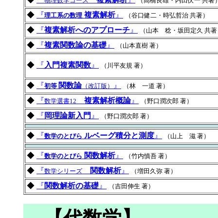
物理数学コース
（高橋良雄・内田伏一 共著
◆
『
複素解析
』
理工系の数理
（谷口健二・時弘哲治 共著）
◆
『
複素解析へのアプローチ
』
（山本 稔・坂田定久 共著
◆
『
複素関数論の基礎
』
（山本直樹 著）
◆
『
入門複素関数
』
（川平友規 著）
◆
『
関数論
』
初等
（改訂版）
（林 一道 著）
◆
『
複素解析概論
』
数学選書12
（野口潤次郎 著）
◆
『
岡理論新入門
』
（野口潤次郎 著）
◆
『
ルベーグ積分と測度
』
数学のとびら
（山上 滋 著）
◆
『
関数解析
』
数学のとびら
（竹内慎吾 著）
◆
『
関数解析
』
数学シリーズ
（増田久弥 著）
◆
『
関数解析の基礎
』
（吉田伸生 著）