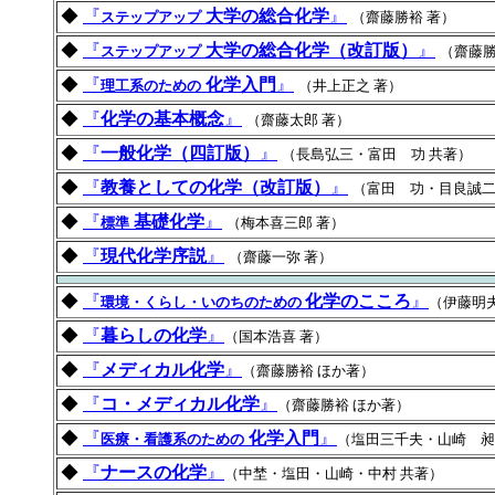
◆
『
大学の総合化学
』
ステップアップ
（齋藤勝裕 著）
◆
『
大学の総合化学（改訂版）
』
ステップアップ
（齋藤勝
◆
『
化学入門
』
理工系のための
（井上正之 著）
◆
『
化学の基本概念
』
（齋藤太郎 著）
◆
『
一般化学（四訂版）
』
（長島弘三・富田 功 共著）
◆
『
教養としての化学（改訂版）
』
（富田 功・目良誠二
◆
『
基礎化学
』
標準
（梅本喜三郎 著）
◆
『
現代化学序説
』
（齋藤一弥 著）
◆
『
化学のこころ
』
環境・くらし・いのちのための
（伊藤明夫
◆
『
暮らしの化学
』
（国本浩喜 著）
◆
『
メディカル化学
』
（齋藤勝裕 ほか著）
◆
『
コ・メディカル化学
』
（齋藤勝裕 ほか著）
◆
『
化学入門
』
医療・看護系のための
（塩田三千夫・山崎 昶
◆
『
ナースの化学
』
（中埜・塩田・山崎・中村 共著）