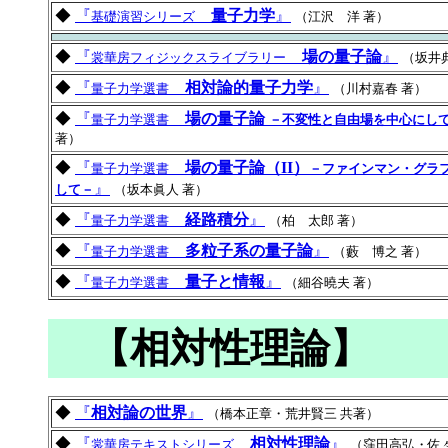
◆
『
量子力学
』
基礎演習シリーズ
（江沢 洋 著）
◆
『
場の量子論
』
裳華房フィジックスライブラリー
（坂井
◆
『
相対論的量子力学
』
量子力学選書
（川村嘉春 著）
◆
『
場の量子論
量子力学選書
－不変性と自由場を中心にし
著）
◆
『
場の量子論（II）
量子力学選書
－ファインマン・グラ
』
して－
（坂本眞人 著）
◆
『
経路積分
』
量子力学選書
（柏 太郎 著）
◆
『
多粒子系の量子論
』
量子力学選書
（藪 博之 著）
◆
『
量子と情報
』
量子力学選書
（細谷曉夫 著）
【相対性理論】
◆
『
相対論の世界
』
（橋本正章・荒井賢三 共著）
◆
『
相対性理論
』
裳華房テキストシリーズ
（窪田高弘・佐々