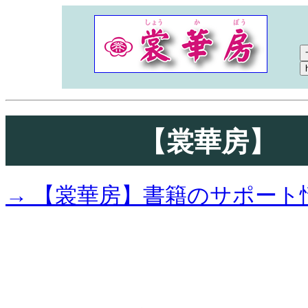
【裳華房】
→ 【裳華房】書籍のサポート