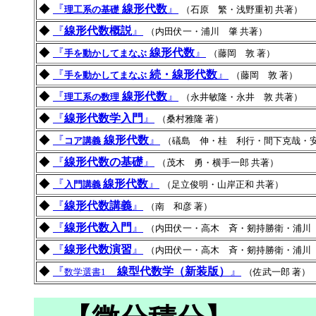
◆
『
線形代数
』
理工系の基礎
（石原 繁・浅野重初 共著）
◆
『
線形代数概説
』
（内田伏一・浦川 肇 共著）
◆
『
線形代数
』
手を動かしてまなぶ
（藤岡 敦 著）
◆
『
続・線形代数
』
手を動かしてまなぶ
（藤岡 敦 著）
◆
『
線形代数
』
理工系の数理
（永井敏隆・永井 敦 共著）
◆
『
線形代数学入門
』
（桑村雅隆 著）
◆
『
線形代数
』
コア講義
（礒島 伸・桂 利行・間下克哉・安
◆
『
線形代数の基礎
』
（茂木 勇・横手一郎 共著）
◆
『
線形代数
』
入門講義
（足立俊明・山岸正和 共著）
◆
『
線形代数講義
』
（南 和彦 著）
◆
『
線形代数入門
』
（内田伏一・高木 斉・剱持勝衛・浦川 
◆
『
線形代数演習
』
（内田伏一・高木 斉・剱持勝衛・浦川 
◆
『
線型代数学（新装版）
』
数学選書1
（佐武一郎 著）