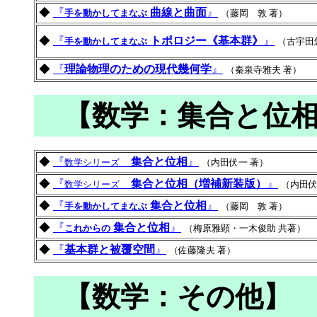
◆
『
曲線と曲面
』
手を動かしてまなぶ
（藤岡 敦 著）
◆
『
トポロジー《基本群》
』
手を動かしてまなぶ
（古宇田
◆
『
理論物理のための現代幾何学
』
（秦泉寺雅夫 著）
【数学：集合と位相
◆
『
集合と位相
』
数学シリーズ
（内田伏一 著）
◆
『
集合と位相（増補新装版）
』
数学シリーズ
（内田伏
◆
『
集合と位相
』
手を動かしてまなぶ
（藤岡 敦 著）
◆
『
集合と位相
』
これからの
（梅原雅顕・一木俊助 共著）
◆
『
基本群と被覆空間
』
（佐藤隆夫 著）
【数学：その他】