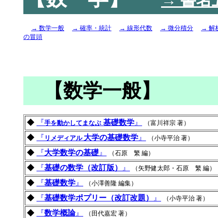
→ 書名
→ 数学一般
→ 確率・統計
→ 線形代数
→ 微分積分
→ 
の冒頭
【数学一般】
◆
『
基礎数学
』
手を動かしてまなぶ
（富川祥宗 著）
◆
『
大学の基礎数学
』
リメディアル
（小寺平治 著）
◆
『
大学数学の基礎
』
（石原 繁 編）
◆
『
基礎の数学（改訂版）
』
（矢野健太郎・石原 繁 編）
◆
『
基礎数学
』
（小澤善隆 編集）
◆
『
基礎数学ポプリー（改訂改題）
』
（小寺平治 著）
◆
『
数学概論
』
（田代嘉宏 著）