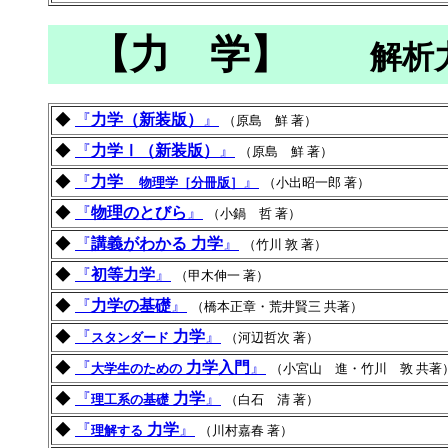
【力 学】
解析
◆
『
力学（新装版）
』
（原島 鮮 著）
◆
『
力学Ⅰ（新装版）
』
（原島 鮮 著）
◆
『
力学
』
物理学［分冊版］
（小出昭一郎 著）
◆
『
物理のとびら
』
（小鍋 哲 著）
◆
『
講義がわかる 力学
』
（竹川 敦 著）
◆
『
初等力学
』
（甲木伸一 著）
◆
『
力学の基礎
』
（橋本正章・荒井賢三 共著）
◆
『
力学
』
スタンダード
（河辺哲次 著）
◆
『
力学入門
』
大学生のための
（小宮山 進・竹川 敦 共著
◆
『
力学
』
理工系の基礎
（白石 清 著）
◆
『
力学
』
理解する
（川村嘉春 著）