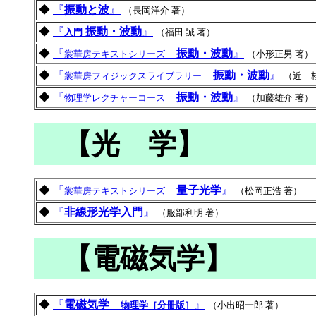
◆
『
振動と波
』
（長岡洋介 著）
◆
『
振動・波動
』
入門
（福田 誠 著）
◆
『
振動・波動
』
裳華房テキストシリーズ
（小形正男 著）
◆
『
振動・波動
』
裳華房フィジックスライブラリー
（近 
◆
『
振動・波動
』
物理学レクチャーコース
（加藤雄介 著）
【光 学】
◆
『
量子光学
』
裳華房テキストシリーズ
（松岡正浩 著）
◆
『
非線形光学入門
』
（服部利明 著）
【電磁気学】
◆
『
電磁気学
』
物理学［分冊版］
（小出昭一郎 著）