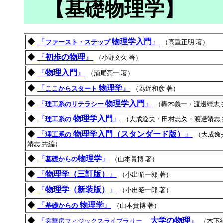
【基礎物理学】
◆
『
物理学入門
』
ファースト・ステップ
（高重正明 著）
◆
『
初歩の物理
』
（小野文久 著）
◆
『
物理入門
』
（浦尾亮一 著）
◆
『
物理学
』
ここからスタート
（為近和彦 著）
◆
『
物理学入門
』
理工系のリテラシー
（轟木義一・渡邊靖志 
◆
『
物理学入門
』
理工系の
（大成逸夫・田村忠久・渡邊靖志 
◆
『
物理学入門（スタンダード版）
』
理工系の
（大成逸
靖志 共編）
◆
『
物理学
』
基礎からの
（山本貴博 著）
◆
『
物理学（三訂版）
』
（小出昭一郎 著）
◆
『
物理学（新装版）
』
（小出昭一郎 著）
◆
『
物理学
』
基礎からの
（山本貴博 著）
◆
『
大学の物理
』
裳華房フィジックスライブラリー
（木下