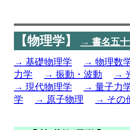
【物理学】
→ 書名五
→ 基礎物理学
→ 物理数
力学
→ 振動・波動
→ 
→ 現代物理学
→ 量子力
学
→ 原子物理
→ その