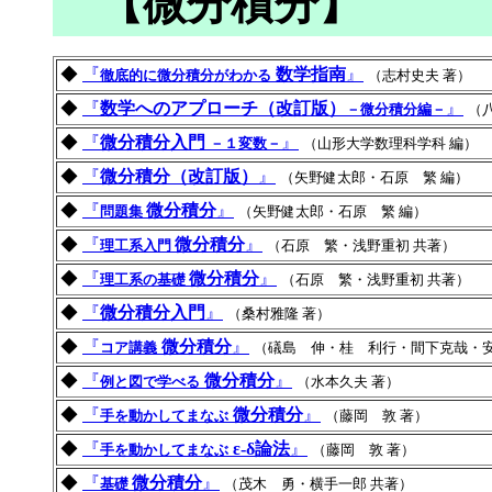
【微分積分】
◆
『
数学指南
』
徹底的に微分積分がわかる
（志村史夫 著）
◆
『
数学へのアプローチ（改訂版）
』
－微分積分編－
（
◆
『
微分積分入門
』
－１変数－
（山形大学数理科学科 編）
◆
『
微分積分（改訂版）
』
（矢野健太郎・石原 繁 編）
◆
『
微分積分
』
問題集
（矢野健太郎・石原 繁 編）
◆
『
微分積分
』
理工系入門
（石原 繁・浅野重初 共著）
◆
『
微分積分
』
理工系の基礎
（石原 繁・浅野重初 共著）
◆
『
微分積分入門
』
（桑村雅隆 著）
◆
『
微分積分
』
コア講義
（礒島 伸・桂 利行・間下克哉・安
◆
『
微分積分
』
例と図で学べる
（水本久夫 著）
◆
『
微分積分
』
手を動かしてまなぶ
（藤岡 敦 著）
◆
『
ε-δ論法
』
手を動かしてまなぶ
（藤岡 敦 著）
◆
『
微分積分
』
基礎
（茂木 勇・横手一郎 共著）