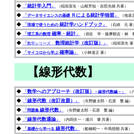
◆
『
統計学入門
』
（稲垣宣生・山根芳知・吉田光雄 共著）
◆
『
Ｒによる統計学独習
』
データサイエンスの基礎
（地道
◆
『
統計学ハンドブック
』
現場で使うための
（石綿 元 著
◆
『
確率・統計
』
理工系の数理
（岩佐 学・薩摩順吉・林 利
◆
『
数理統計学（改訂版）
』
数学シリーズ
（稲垣宣生 著
◆
『
確率論
』
サイコロから学ぶ
（小林道正 著）
【線形代数】
◆
『
数学へのアプローチ（改訂版）
』
－線形代数編－
（
◆
『
線形代数（改訂改題）
』
（矢野健太郎・石原 繁 編）
◆
『
線形代数
』
問題集
（矢野健太郎・石原 繁 編）
◆
『
線形代数通論
』
（内田伏一・浦川 肇 共著）
◆
『
線形代数
』
基礎から学べる
（船橋昭一・中馬悟朗 共著）