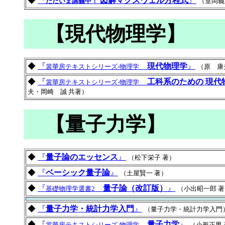
◆
『
図解マクスウェル方程式
』
ただいま講義中！
（室岡義
【現代物理学】
◆
『
現代物理学
』
裳華房テキストシリーズ-物理学
（原 康
◆
『
工科系のための 現代
裳華房テキストシリーズ-物理学
夫・岡崎 誠 共著）
【量子力学】
◆
『
量子論のエッセンス
』
（松下栄子 著）
◆
『
ベーシック量子論
』
（土屋賢一 著）
◆
『
量子論（改訂版）
』
基礎物理学選書2
（小出昭一郎 
◆
『
量子力学・統計力学入門
』
（量子力学・統計力学入門
◆
『
量子力学
』
裳華房テキストシリーズ-物理学
（小形正男 